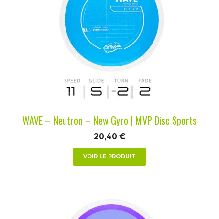
plusieurs
variations.
Les
options
peuvent
être
choisies
sur
la
WAVE – Neutron – New Gyro | MVP Disc Sports
page
du
20,40
€
produit
VOIR LE PRODUIT
Ce
produit