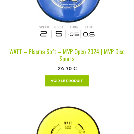
options
peuvent
être
choisies
sur
la
WATT – Plasma Soft – MVP Open 2024 | MVP Disc
page
Sports
du
24,70
€
produit
VOIR LE PRODUIT
Ce
produit
a
plusieurs