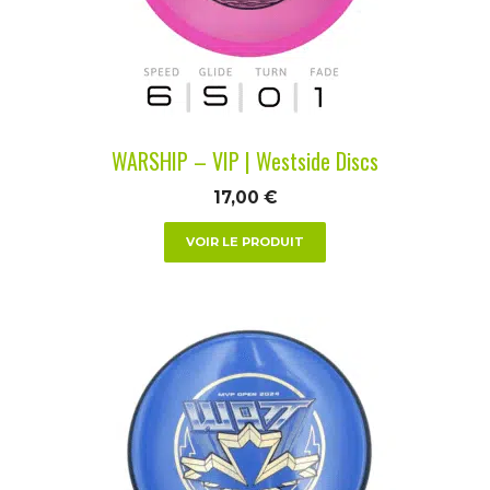
peuvent
être
choisies
sur
la
WARSHIP – VIP | Westside Discs
page
du
17,00
€
produit
VOIR LE PRODUIT
Ce
produit
a
plusieurs
variations.
Les