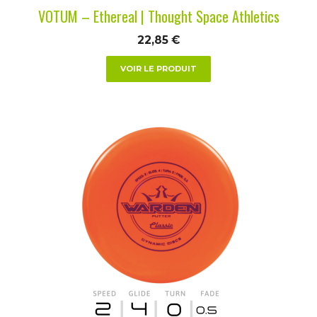
la
VOTUM – Ethereal | Thought Space Athletics
page
du
22,85
€
produit
VOIR LE PRODUIT
Ce
produit
a
plusieurs
variations.
Les
options
peuvent
être
choisies
sur