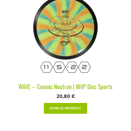
produit
a
plusieurs
variations.
Les
options
peuvent
être
choisies
sur
la
WAVE – Cosmic Neutron | MVP Disc Sports
page
du
20,80
€
produit
VOIR LE PRODUIT