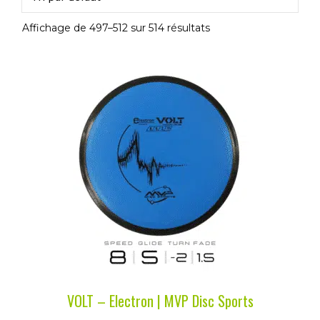
Affichage de 497–512 sur 514 résultats
Ce
produit
a
plusieurs
variations.
Les
options
peuvent
être
choisies
sur
la
VOLT – Electron | MVP Disc Sports
page