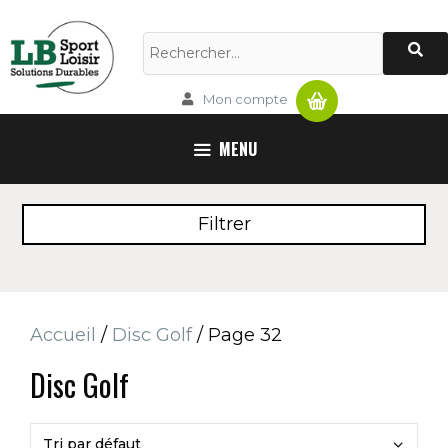
Aller
au
Rechercher :
contenu
Panier
Mon compte
MENU
Filtrer
Accueil
/
Disc Golf
/ Page 32
Disc Golf