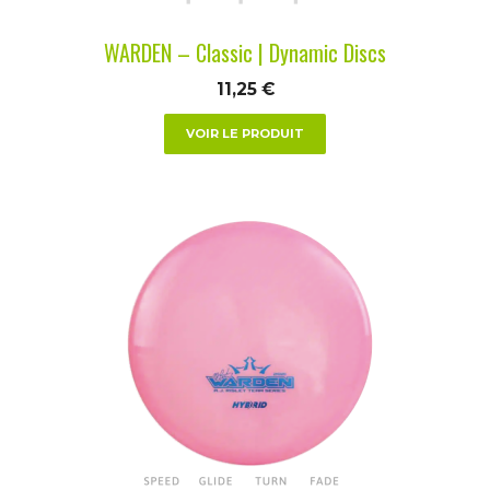
la
WARDEN – Classic | Dynamic Discs
page
du
11,25
€
produit
VOIR LE PRODUIT
Ce
produit
a
plusieurs
variations.
Les
options
peuvent
être
choisies