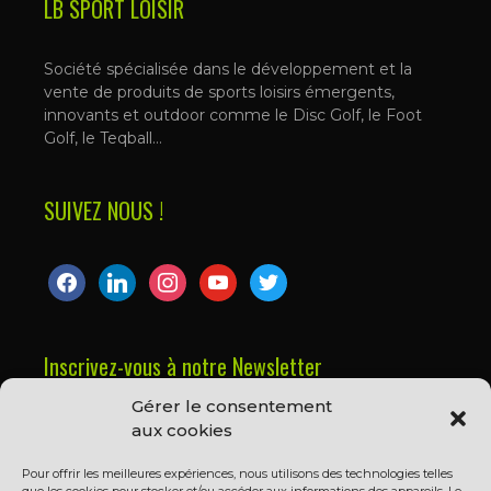
LB SPORT LOISIR
Société spécialisée dans le développement et la
vente de produits de sports loisirs émergents,
innovants et outdoor comme le Disc Golf, le Foot
Golf, le Teqball…
SUIVEZ NOUS !
facebook
linkedin
instagram
youtube
twitter
Inscrivez-vous à notre Newsletter
Gérer le consentement
Prénom ou nom complet
aux cookies
Pour offrir les meilleures expériences, nous utilisons des technologies telles