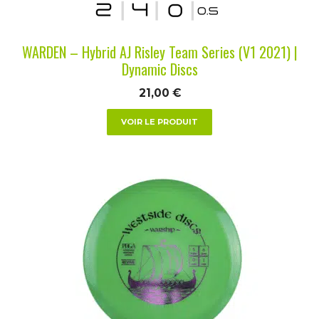
sur
la
WARDEN – Hybrid AJ Risley Team Series (V1 2021) |
page
Dynamic Discs
du
21,00
€
produit
VOIR LE PRODUIT
Ce
produit
a
plusieurs
variations.
Les
options
peuvent