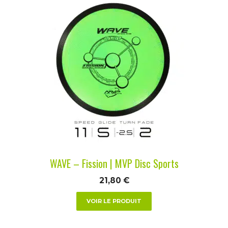
Ce
produit
a
plusieurs
variations.
Les
options
peuvent
être
choisies
sur
la
WAVE – Fission | MVP Disc Sports
page
du
21,80
€
produit
VOIR LE PRODUIT