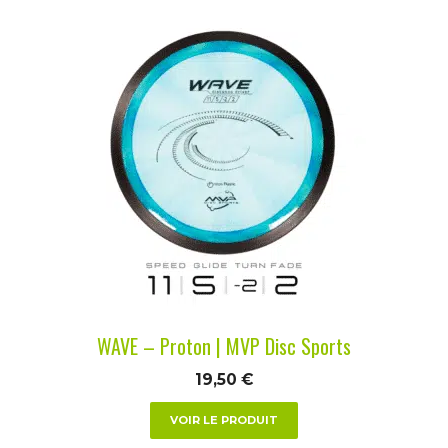
Ce
produit
a
plusieurs
variations.
Les
options
peuvent
être
choisies
sur
la
WAVE – Proton | MVP Disc Sports
page
du
19,50
€
produit
VOIR LE PRODUIT