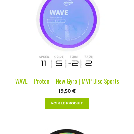
a
plusieurs
variations.
Les
options
peuvent
être
choisies
sur
la
WAVE – Proton – New Gyro | MVP Disc Sports
page
du
19,50
€
produit
VOIR LE PRODUIT
Ce