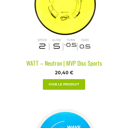
variations.
Les
options
peuvent
être
choisies
sur
la
WATT – Neutron | MVP Disc Sports
page
du
20,40
€
produit
VOIR LE PRODUIT
Ce
produit
a