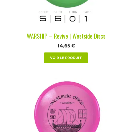
être
choisies
sur
la
WARSHIP – Revive | Westside Discs
page
du
14,65
€
produit
VOIR LE PRODUIT
Ce
produit
a
plusieurs
variations.
Les
options