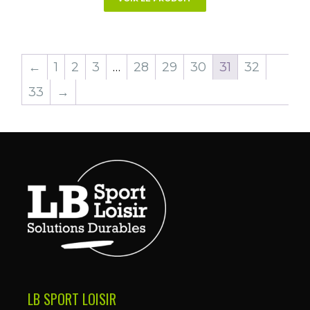
←
1
2
3
…
28
29
30
31
32
33
→
LB SPORT LOISIR