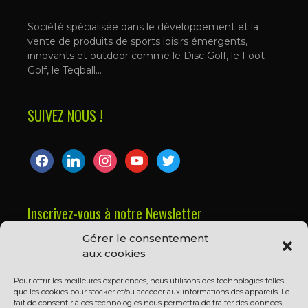
Société spécialisée dans le développement et la
vente de produits de sports loisirs émergents,
innovants et outdoor comme le Disc Golf, le Foot
Golf, le Teqball…
SUIVEZ NOUS !
facebook
linkedin
instagram
youtube
twitter
Inscrivez-vous à notre Newsletter
Gérer le consentement
Prénom ou nom complet
aux cookies
Pour offrir les meilleures expériences, nous utilisons des technologies telles
que les cookies pour stocker et/ou accéder aux informations des appareils. Le
Email
fait de consentir à ces technologies nous permettra de traiter des données