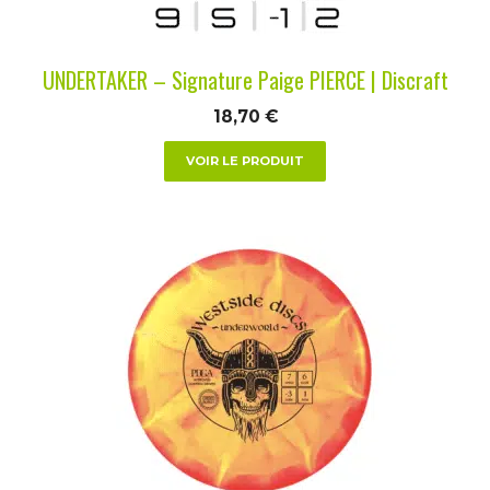
sur
la
UNDERTAKER – Signature Paige PIERCE | Discraft
page
du
18,70
€
produit
VOIR LE PRODUIT
Ce
produit
a
plusieurs
variations.
Les
options
peuvent
être