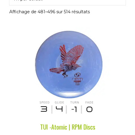
Affichage de 481–496 sur 514 résultats
Ce
produit
a
plusieurs
variations.
Les
options
peuvent
être
choisies
sur
la
TUI -Atomic | RPM Discs
page