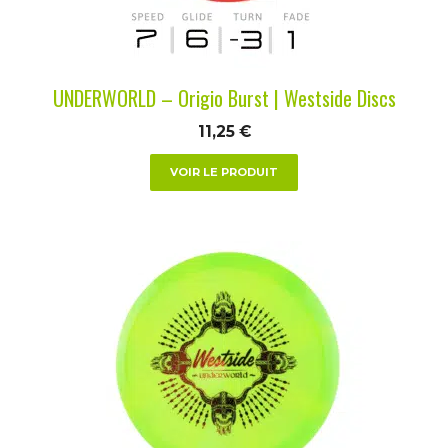
choisies
sur
la
UNDERWORLD – Origio Burst | Westside Discs
page
du
11,25
€
produit
VOIR LE PRODUIT
Ce
produit
a
plusieurs
variations.
Les
options
peuvent