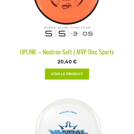
options
peuvent
être
choisies
sur
la
UPLINK – Neutron Soft | MVP Disc Sports
page
du
20,40
€
produit
VOIR LE PRODUIT
Ce
produit
a
plusieurs
variations.