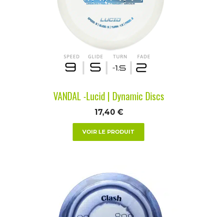
Les
options
peuvent
être
choisies
sur
la
VANDAL -Lucid | Dynamic Discs
page
du
17,40
€
produit
VOIR LE PRODUIT
Ce
produit
a
plusieurs