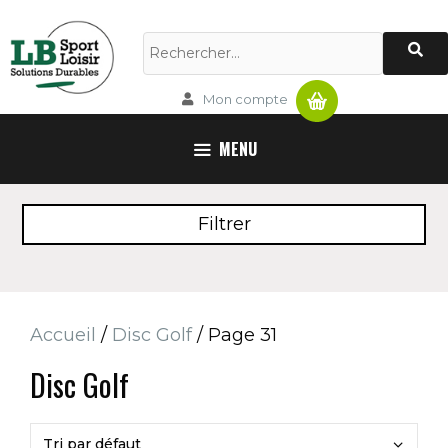
Aller
au
Rechercher :
contenu
Panier
Mon compte
MENU
Filtrer
Accueil
/
Disc Golf
/ Page 31
Disc Golf