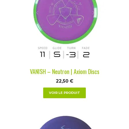
plusieurs
variations.
Les
options
peuvent
être
choisies
sur
la
VANISH – Neutron | Axiom Discs
page
du
22,50
€
produit
VOIR LE PRODUIT
Ce
produit