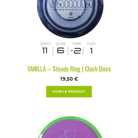
variations.
Les
options
peuvent
être
choisies
sur
la
VANILLA – Steady Ring | Clash Discs
page
du
19,50
€
produit
VOIR LE PRODUIT
Ce
produit
a