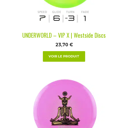
être
choisies
sur
la
UNDERWORLD – VIP X | Westside Discs
page
du
23,70
€
produit
VOIR LE PRODUIT
Ce
produit
a
plusieurs
variations.
Les
options