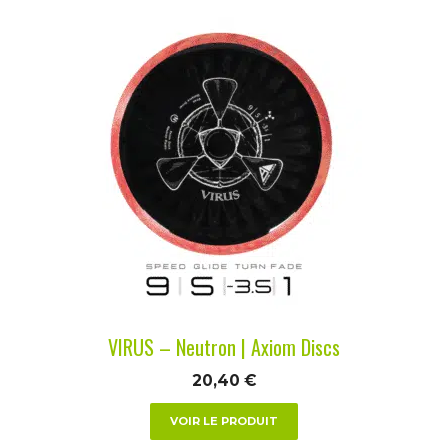
Ce
produit
a
plusieurs
variations.
Les
options
peuvent
être
choisies
sur
la
VIRUS – Neutron | Axiom Discs
page
du
20,40
€
produit
VOIR LE PRODUIT