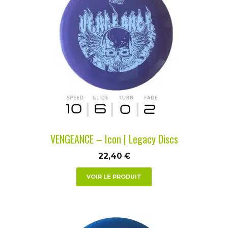
a
plusieurs
variations.
Les
options
peuvent
être
choisies
sur
la
VENGEANCE – Icon | Legacy Discs
page
du
22,40
€
produit
VOIR LE PRODUIT
Ce