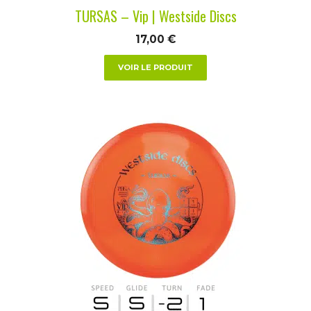
la
TURSAS – Vip | Westside Discs
page
du
17,00
€
produit
VOIR LE PRODUIT
Ce
produit
a
plusieurs
variations.
Les
options
peuvent
être
choisies
sur