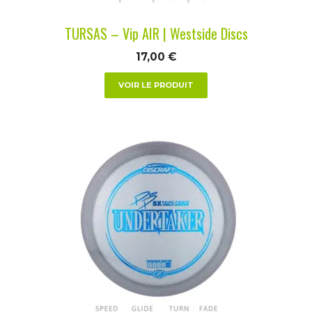
la
TURSAS – Vip AIR | Westside Discs
page
du
17,00
€
produit
VOIR LE PRODUIT
Ce
produit
a
plusieurs
variations.
Les
options
peuvent
être
choisies