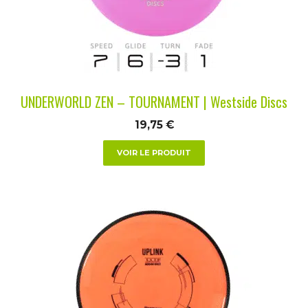
peuvent
être
choisies
sur
la
UNDERWORLD ZEN – TOURNAMENT | Westside Discs
page
du
19,75
€
produit
VOIR LE PRODUIT
Ce
produit
a
plusieurs
variations.
Les