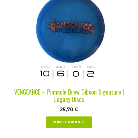
produit
a
plusieurs
variations.
Les
options
peuvent
être
choisies
sur
la
VENGEANCE – Pinnacle Drew Gibson Signature |
page
Legacy Discs
du
25,70
€
produit
VOIR LE PRODUIT