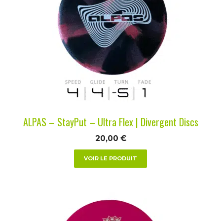
plusieurs
variations.
Les
options
peuvent
être
choisies
sur
la
ALPAS – StayPut – Ultra Flex | Divergent Discs
page
du
20,00
€
produit
VOIR LE PRODUIT
Ce
produit