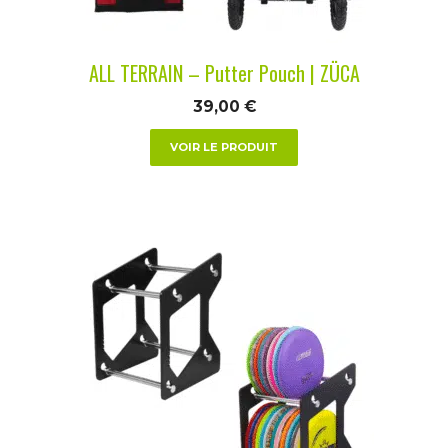
sur
la
ALL TERRAIN – Putter Pouch | ZÜCA
page
du
39,00
€
produit
VOIR LE PRODUIT