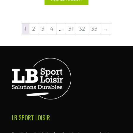
1
2
3
4
…
31
32
33
→
LB SPORT LOISIR