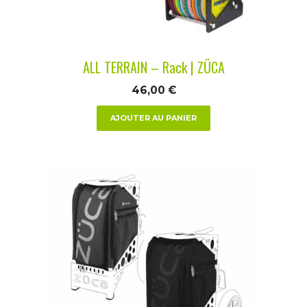
ALL TERRAIN – Rack | ZÜCA
46,00
€
AJOUTER AU PANIER
Ce
produit
a
plusieurs
variations.
Les
options
peuvent