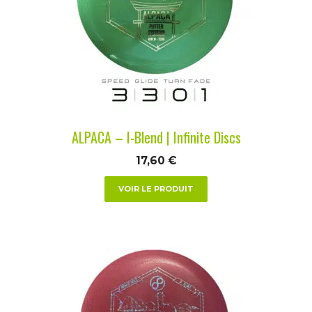
Les
options
peuvent
être
choisies
sur
la
ALPACA – I-Blend | Infinite Discs
page
du
17,60
€
produit
VOIR LE PRODUIT
Ce
produit
a
plusieurs