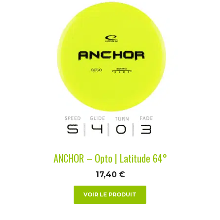
Ce
produit
a
plusieurs
variations.
Les
options
peuvent
être
choisies
sur
la
ANCHOR – Opto | Latitude 64°
page
du
17,40
€
produit
VOIR LE PRODUIT