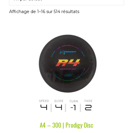
Affichage de 1–16 sur 514 résultats
Ce
produit
a
plusieurs
variations.
Les
options
peuvent
être
choisies
sur
la
A4 – 300 | Prodigy Disc
page