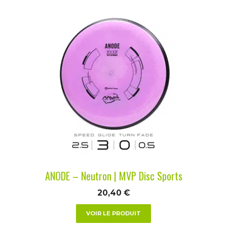
Ce
produit
a
plusieurs
variations.
Les
options
peuvent
être
choisies
sur
la
ANODE – Neutron | MVP Disc Sports
page
du
20,40
€
produit
VOIR LE PRODUIT