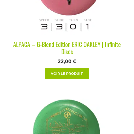
peuvent
être
choisies
sur
la
ALPACA – G-Blend Edition ERIC OAKLEY | Infinite
page
Discs
du
22,00
€
produit
VOIR LE PRODUIT
Ce
produit
a
plusieurs
variations.