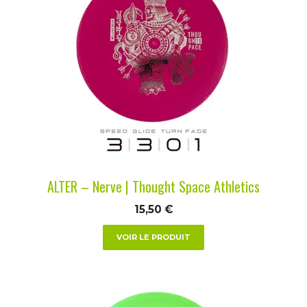
a
plusieurs
variations.
Les
options
peuvent
être
choisies
sur
la
ALTER – Nerve | Thought Space Athletics
page
du
15,50
€
produit
VOIR LE PRODUIT
Ce