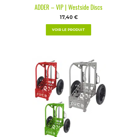
la
ADDER – VIP | Westside Discs
page
du
17,40
€
produit
VOIR LE PRODUIT
Ce
produit
a
plusieurs
variations.
Les
options
peuvent
être
choisies
sur