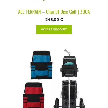
la
ALL TERRAIN – Chariot Disc Golf | ZÜCA
page
du
245,00
€
produit
VOIR LE PRODUIT
Ce
produit
a
plusieurs
variations.
Les
options
peuvent
être
choisies