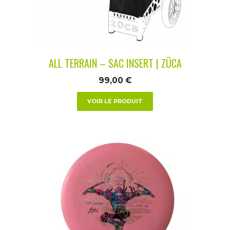
être
choisies
sur
la
ALL TERRAIN – SAC INSERT | ZÜCA
page
du
99,00
€
produit
VOIR LE PRODUIT
Ce
produit
a
plusieurs
variations.
Les
options