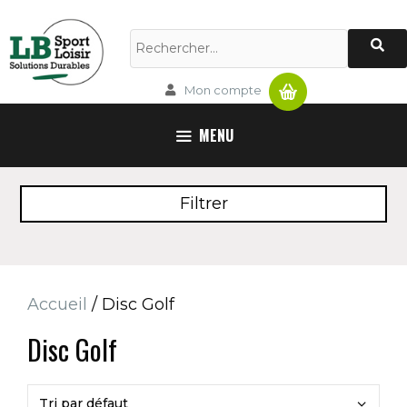
Aller
au
Rechercher :
contenu
Panier
Mon compte
MENU
Filtrer
Accueil
/ Disc Golf
Disc Golf