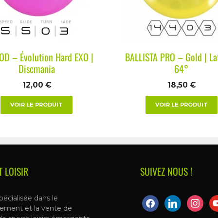
D – Évolution Hard EXO |
BALLISTA PRO – Gold | La
Discmania
64°
12,00
€
18,50
€
VOIR LE PRODUIT
VOIR LE PRODUIT
T LOISIR
SUIVEZ NOUS !
pécialisée dans le
ement et la vente de