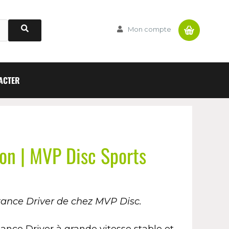
Panier
Mon compte
ACTER
on | MVP Disc Sports
tance Driver de chez MVP Disc.
ance Driver à grande vitesse stable et