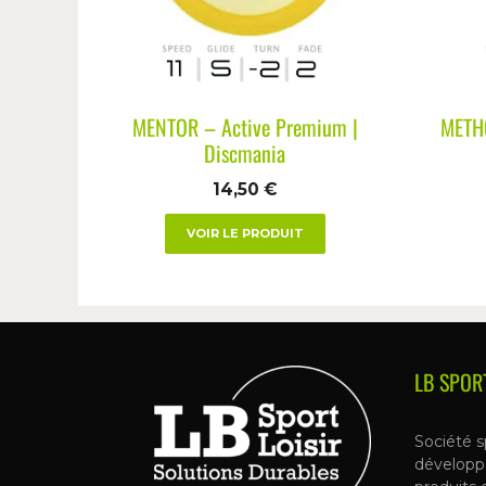
MENTOR – Active Premium |
METHO
Discmania
14,50
€
VOIR LE PRODUIT
LB SPOR
Société s
développ