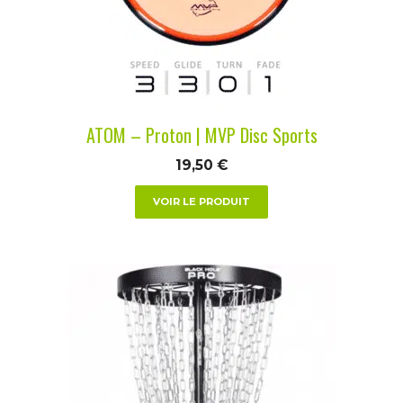
peuvent
être
choisies
sur
la
ATOM – Proton | MVP Disc Sports
page
du
19,50
€
produit
VOIR LE PRODUIT