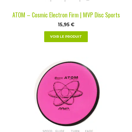
sur
la
ATOM – Cosmic Electron Firm | MVP Disc Sports
page
du
15,95
€
produit
VOIR LE PRODUIT
Ce
produit
a
plusieurs
variations.
Les
options
peuvent
être
choisies