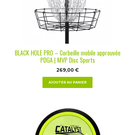
BLACK HOLE PRO – Corbeille mobile approuvée
PDGA | MVP Disc Sports
269,00
€
AJOUTER AU PANIER
Ce
produit
a
plusieurs