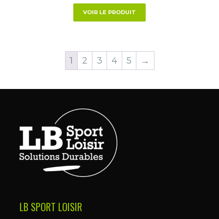
produit
VOIR LE PRODUIT
1
2
3
4
5
→
LB SPORT LOISIR