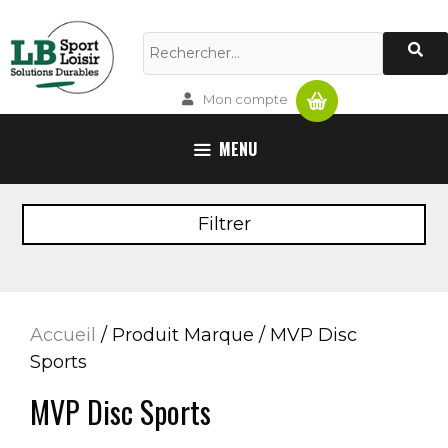
Aller
au
Rechercher :
contenu
Panier
Mon compte
MENU
Filtrer
Accueil
/ Produit Marque / MVP Disc
Sports
MVP Disc Sports