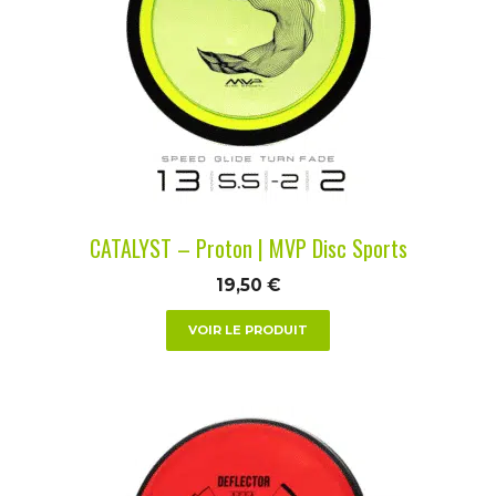
variations.
Les
options
peuvent
être
choisies
sur
la
CATALYST – Proton | MVP Disc Sports
page
du
19,50
€
produit
VOIR LE PRODUIT
Ce
produit
a