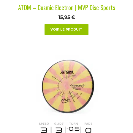
la
ATOM – Cosmic Electron | MVP Disc Sports
page
du
15,95
€
produit
VOIR LE PRODUIT
Ce
produit
a
plusieurs
variations.
Les
options
peuvent
être
choisies