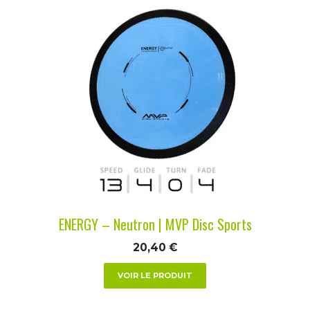
Ce
produit
a
plusieurs
variations.
Les
options
peuvent
être
choisies
sur
la
ENERGY – Neutron | MVP Disc Sports
page
du
20,40
€
produit
VOIR LE PRODUIT