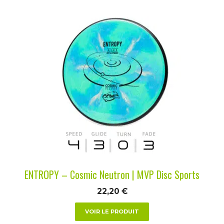
Ce
produit
a
plusieurs
variations.
Les
options
peuvent
être
choisies
sur
la
ENTROPY – Cosmic Neutron | MVP Disc Sports
page
du
22,20
€
produit
VOIR LE PRODUIT