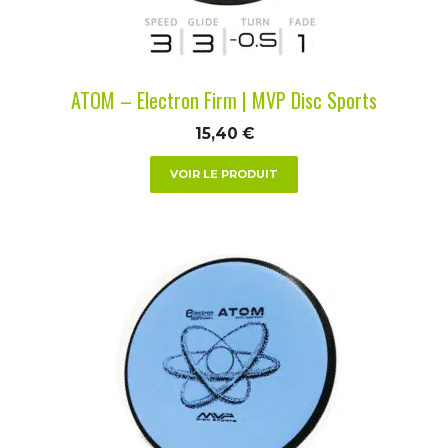
choisies
sur
la
ATOM – Electron Firm | MVP Disc Sports
page
du
15,40
€
produit
VOIR LE PRODUIT
Ce
produit
a
plusieurs
variations.
Les
options
peuvent