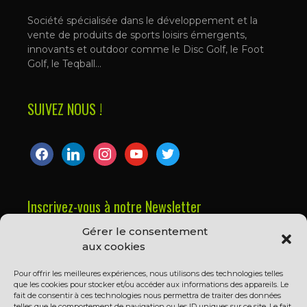
Société spécialisée dans le développement et la
vente de produits de sports loisirs émergents,
innovants et outdoor comme le Disc Golf, le Foot
Golf, le Teqball…
SUIVEZ NOUS !
facebook
linkedin
instagram
youtube
twitter
Inscrivez-vous à notre Newsletter
Gérer le consentement
Prénom ou nom complet
aux cookies
Pour offrir les meilleures expériences, nous utilisons des technologies telles
que les cookies pour stocker et/ou accéder aux informations des appareils. Le
Email
fait de consentir à ces technologies nous permettra de traiter des données
telles que le comportement de navigation ou les ID uniques sur ce site. Le fait