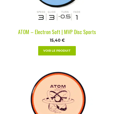
être
choisies
sur
la
ATOM – Electron Soft | MVP Disc Sports
page
du
15,40
€
produit
VOIR LE PRODUIT
Ce
produit
a
plusieurs
variations.
Les
options