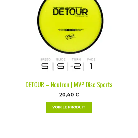
a
plusieurs
variations.
Les
options
peuvent
être
choisies
sur
la
DETOUR – Neutron | MVP Disc Sports
page
du
20,40
€
produit
VOIR LE PRODUIT