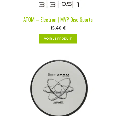
sur
la
ATOM – Electron | MVP Disc Sports
page
du
15,40
€
produit
VOIR LE PRODUIT
Ce
produit
a
plusieurs
variations.
Les
options
peuvent
être