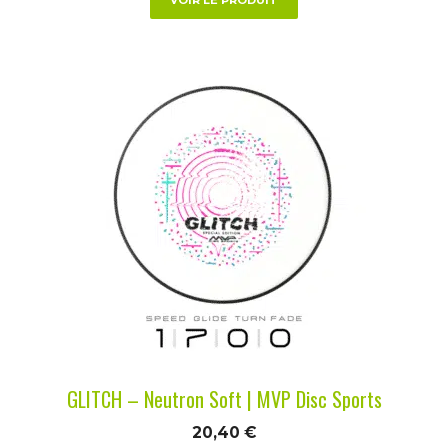
Ce
produit
a
plusieurs
variations.
Les
options
peuvent
être
choisies
sur
la
GLITCH – Neutron Soft | MVP Disc Sports
page
du
20,40
€