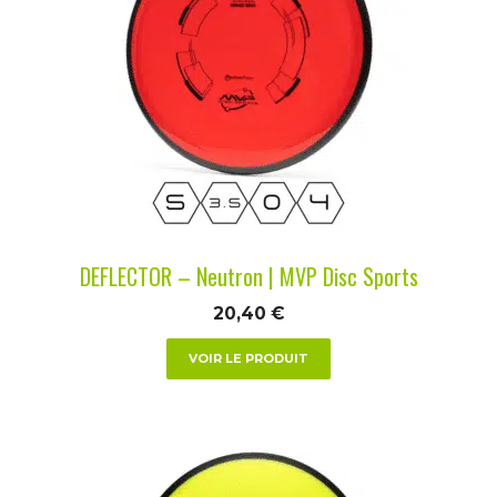
plusieurs
variations.
Les
options
peuvent
être
choisies
sur
la
DEFLECTOR – Neutron | MVP Disc Sports
page
du
20,40
€
produit
VOIR LE PRODUIT
Ce
produit