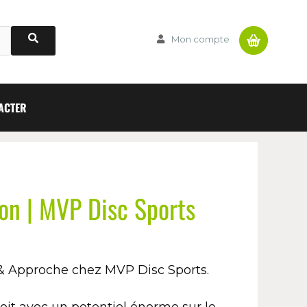
Panier
Mon compte
ACTER
on | MVP Disc Sports
 & Approche chez MVP Disc Sports.
roit avec un potentiel énorme sur le