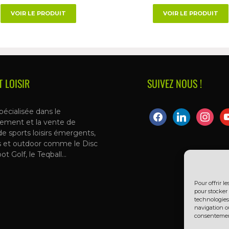
VOIR LE PRODUIT
VOIR LE PRODUIT
T LOISIR
SUIVEZ NOUS !
pécialisée dans le
ement et la vente de
de sports loisirs émergents,
s et outdoor comme le Disc
oot Golf, le Teqball…
Pour offrir l
pour stocker 
technologies
navigation ou
consentement 