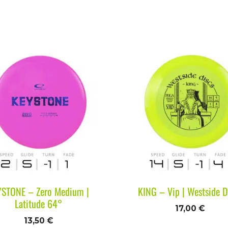
YSTONE – Zero Medium |
KING – Vip | Westside D
Latitude 64°
17,00
€
13,50
€