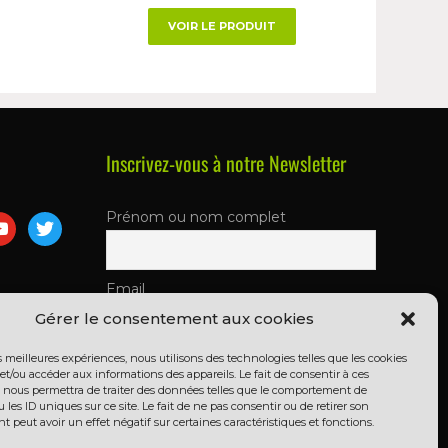
VOIR LE PRODUIT
Inscrivez-vous à notre Newsletter
Prénom ou nom complet
Email
Gérer le consentement aux cookies
En continuant, vous acceptez la
es meilleures expériences, nous utilisons des technologies telles que les cookies
et/ou accéder aux informations des appareils. Le fait de consentir à ces
politique de confidentialité
 nous permettra de traiter des données telles que le comportement de
 les ID uniques sur ce site. Le fait de ne pas consentir ou de retirer son
peut avoir un effet négatif sur certaines caractéristiques et fonctions.