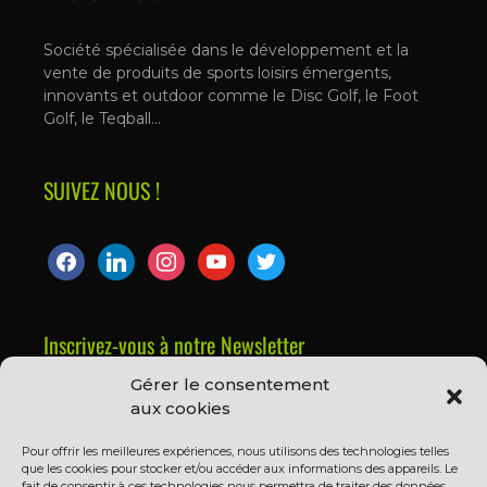
Société spécialisée dans le développement et la
vente de produits de sports loisirs émergents,
innovants et outdoor comme le Disc Golf, le Foot
Golf, le Teqball…
SUIVEZ NOUS !
Inscrivez-vous à notre Newsletter
Gérer le consentement
Prénom ou nom complet
aux cookies
Pour offrir les meilleures expériences, nous utilisons des technologies telles
que les cookies pour stocker et/ou accéder aux informations des appareils. Le
Email
fait de consentir à ces technologies nous permettra de traiter des données