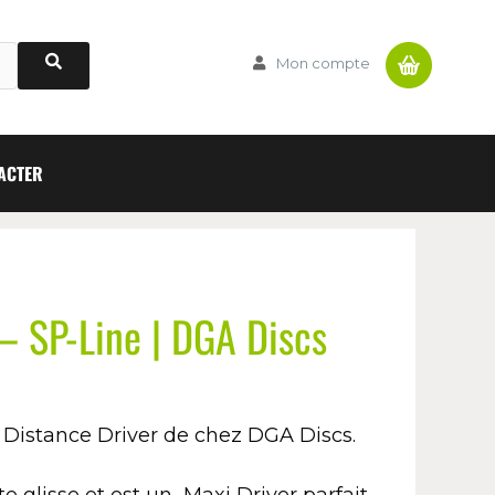
Panier
Mon compte
ACTER
 SP-Line | DGA Discs
 Distance Driver de chez DGA Discs.
nte glisse et est un Maxi Driver parfait