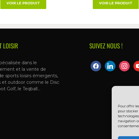
VOIR LE PRODUIT
VOIR LE PRODUIT
T LOISIR
SUIVEZ NOUS !
pécialisée dans le
ement et la vente de
de sports loisirs émergents,
s et outdoor comme le Disc
oot Golf, le Teqball…
Pour offrir l
pour stocker 
technologies
navigation ou
consentement 