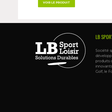
VOIR LE PRODUIT
LB SPOR
Société s
développ
produits 
innovant
Golf, le F