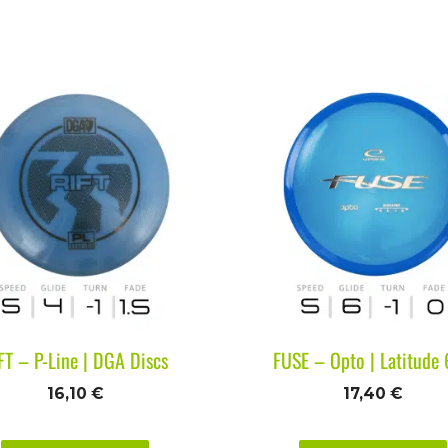
FT – P-Line | DGA Discs
FUSE – Opto | Latitude
16,10
€
17,40
€