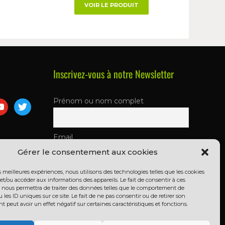
VOIR LE PRODUIT
Inscrivez-vous à notre Newsletter
Prénom ou nom complet
Email
Gérer le consentement aux cookies
En continuant, vous acceptez la
es meilleures expériences, nous utilisons des technologies telles que les cookies
et/ou accéder aux informations des appareils. Le fait de consentir à ces
politique de confidentialité
 nous permettra de traiter des données telles que le comportement de
 les ID uniques sur ce site. Le fait de ne pas consentir ou de retirer son
peut avoir un effet négatif sur certaines caractéristiques et fonctions.