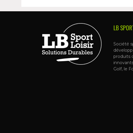
LB SPOR
Société s
développ
produits 
innovant
Golf, le F