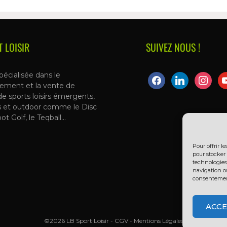
T LOISIR
SUIVEZ NOUS !
pécialisée dans le
ement et la vente de
de sports loisirs émergents,
s et outdoor comme le Disc
oot Golf, le Teqball…
Pour offrir l
pour stocker 
technologies
navigation ou
consentement 
ACCE
©2026 LB Sport Loisir -
CGV
-
Mentions Légales