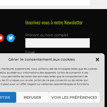
Inscrivez-vous à notre Newsletter
Prénom ou nom complet
Email
Gérer le consentement aux cookies
En continuant, vous acceptez la
es meilleures expériences, nous utilisons des technologies telles que les cookies
et/ou accéder aux informations des appareils. Le fait de consentir à ces
politique de confidentialité
 nous permettra de traiter des données telles que le comportement de
 les ID uniques sur ce site. Le fait de ne pas consentir ou de retirer son
peut avoir un effet négatif sur certaines caractéristiques et fonctions.
PTER
REFUSER
VOIR LES PRÉFÉRENCES