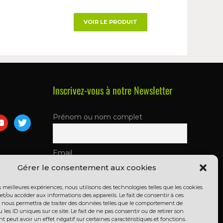
VOIR LE PRODUIT
Inscrivez-vous à notre Newsletter
Prénom ou nom complet
Email
Gérer le consentement aux cookies
En continuant, vous acceptez la
es meilleures expériences, nous utilisons des technologies telles que les cookies
et/ou accéder aux informations des appareils. Le fait de consentir à ces
politique de confidentialité
 nous permettra de traiter des données telles que le comportement de
 les ID uniques sur ce site. Le fait de ne pas consentir ou de retirer son
peut avoir un effet négatif sur certaines caractéristiques et fonctions.