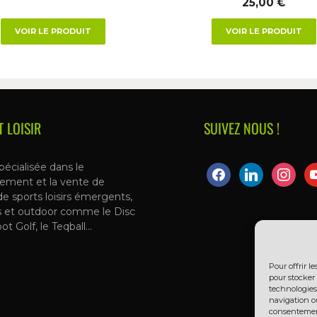
25,00
€
VOIR LE PRODUIT
VOIR LE PRODUIT
T LOISIR
SUIVEZ NOUS !
pécialisée dans le
ement et la vente de
de sports loisirs émergents,
s et outdoor comme le Disc
oot Golf, le Teqball…
Pour offrir l
pour stocker 
technologies
navigation ou
consentement 