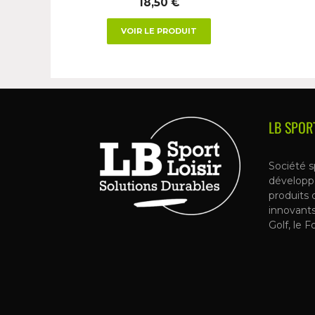
18,50
€
VOIR LE PRODUIT
LB SPOR
Société s
développ
produits 
innovant
Golf, le F