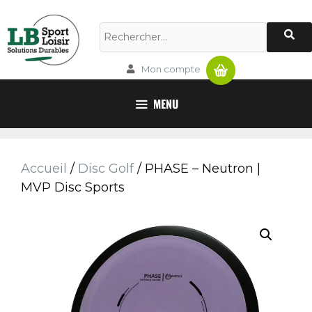
Panier
Mon compte
MENU
Accueil
/
Disc Golf
/ PHASE – Neutron |
MVP Disc Sports