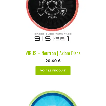
variations.
Les
options
peuvent
être
choisies
sur
la
VIRUS – Neutron | Axiom Discs
page
du
20,40
€
produit
VOIR LE PRODUIT
Ce
produit
a