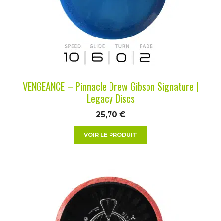
options
peuvent
être
choisies
sur
la
VENGEANCE – Pinnacle Drew Gibson Signature |
page
Legacy Discs
du
25,70
€
produit
VOIR LE PRODUIT
Ce
produit
a
plusieurs