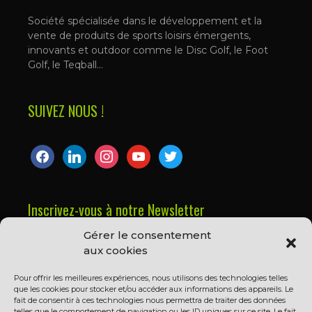
Société spécialisée dans le développement et la
vente de produits de sports loisirs émergents,
innovants et outdoor comme le Disc Golf, le Foot
Golf, le Teqball…
SUIVEZ NOUS !
facebook
linkedin
instagram
youtube
twitter
Inscrivez-vous à notre Newsletter
Gérer le consentement
Prénom ou nom complet
aux cookies
Pour offrir les meilleures expériences, nous utilisons des technologies telles
que les cookies pour stocker et/ou accéder aux informations des appareils. Le
Email
fait de consentir à ces technologies nous permettra de traiter des données
telles que le comportement de navigation ou les ID uniques sur ce site. Le fait