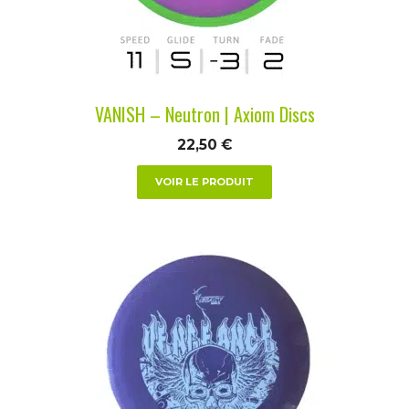
être
choisies
sur
la
VANISH – Neutron | Axiom Discs
page
du
22,50
€
produit
VOIR LE PRODUIT
Ce
produit
a
plusieurs
variations.
Les
options