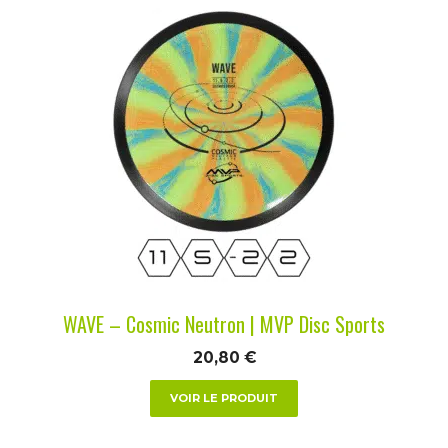
Ce
produit
a
plusieurs
variations.
Les
options
peuvent
être
choisies
sur
la
WAVE – Cosmic Neutron | MVP Disc Sports
page
du
20,80
€
produit
VOIR LE PRODUIT