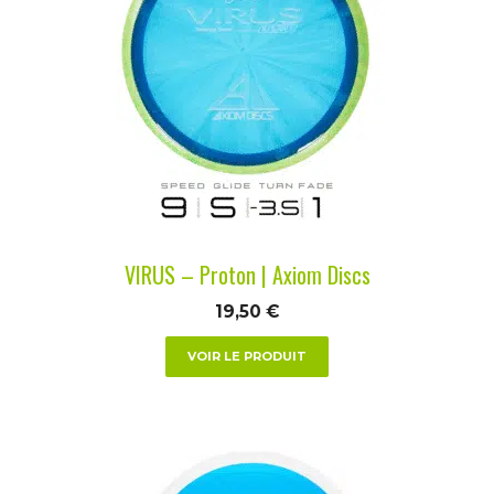
plusieurs
variations.
Les
options
peuvent
être
choisies
sur
la
VIRUS – Proton | Axiom Discs
page
du
19,50
€
produit
VOIR LE PRODUIT
Ce
produit