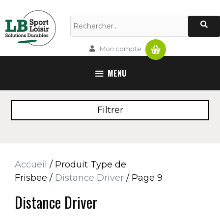
Aller
au
Rechercher :
contenu
Panier
Mon compte
MENU
Filtrer
Accueil
/ Produit Type de
Frisbee /
Distance Driver
/ Page 9
Distance Driver