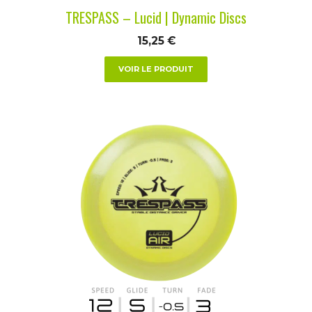
la
TRESPASS – Lucid | Dynamic Discs
page
du
15,25
€
produit
VOIR LE PRODUIT
Ce
produit
a
plusieurs
variations.
Les
options
peuvent
être
choisies