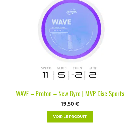
produit
a
plusieurs
variations.
Les
options
peuvent
être
choisies
sur
la
WAVE – Proton – New Gyro | MVP Disc Sports
page
du
19,50
€
produit
VOIR LE PRODUIT