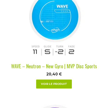
a
plusieurs
variations.
Les
options
peuvent
être
choisies
sur
la
WAVE – Neutron – New Gyro | MVP Disc Sports
page
du
20,40
€
produit
VOIR LE PRODUIT
Ce