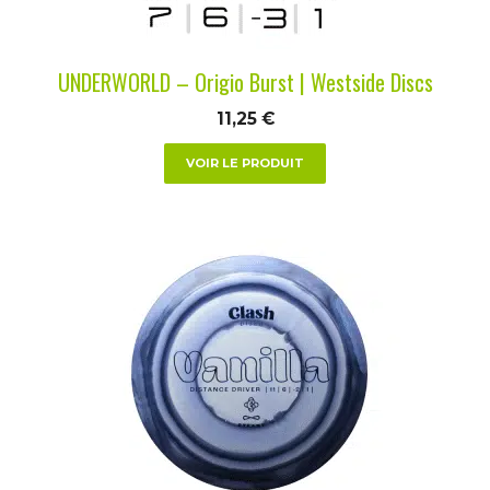
sur
la
UNDERWORLD – Origio Burst | Westside Discs
page
du
11,25
€
produit
VOIR LE PRODUIT
Ce
produit
a
plusieurs
variations.
Les
options
peuvent
être