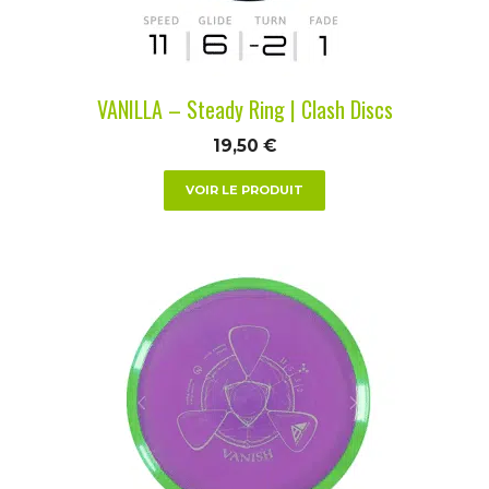
choisies
sur
la
VANILLA – Steady Ring | Clash Discs
page
du
19,50
€
produit
VOIR LE PRODUIT
Ce
produit
a
plusieurs
variations.
Les
options
peuvent