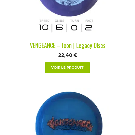
peuvent
être
choisies
sur
la
VENGEANCE – Icon | Legacy Discs
page
du
22,40
€
produit
VOIR LE PRODUIT
Ce
produit
a
plusieurs
variations.
Les