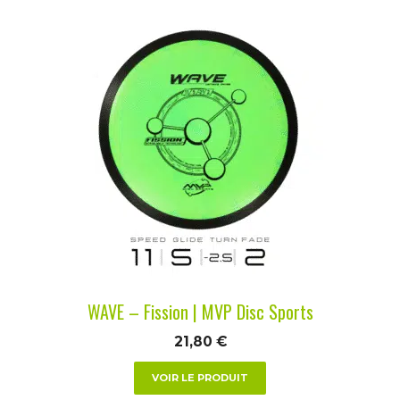
Ce
produit
a
plusieurs
variations.
Les
options
peuvent
être
choisies
sur
la
WAVE – Fission | MVP Disc Sports
page
du
21,80
€
produit
VOIR LE PRODUIT