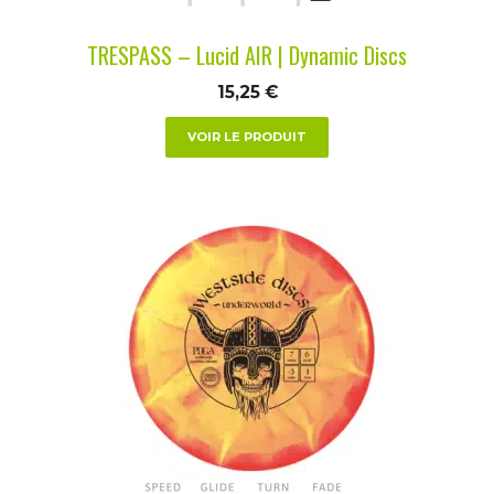
sur
la
TRESPASS – Lucid AIR | Dynamic Discs
page
du
15,25
€
produit
VOIR LE PRODUIT
Ce
produit
a
plusieurs
variations.
Les
options
peuvent
être
choisies