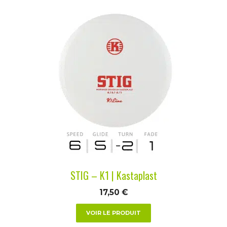
Ce
produit
a
plusieurs
variations.
Les
options
peuvent
être
choisies
sur
la
STIG – K1 | Kastaplast
page
du
17,50
€
produit
VOIR LE PRODUIT