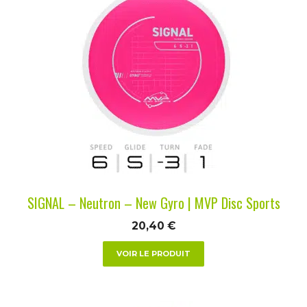
produit
a
plusieurs
variations.
Les
options
peuvent
être
choisies
sur
la
SIGNAL – Neutron – New Gyro | MVP Disc Sports
page
du
20,40
€
produit
VOIR LE PRODUIT