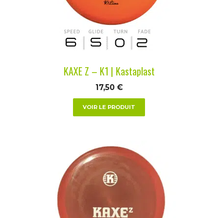
peuvent
être
choisies
sur
la
KAXE Z – K1 | Kastaplast
page
du
17,50
€
produit
VOIR LE PRODUIT
Ce
produit
a
plusieurs
variations.
Les