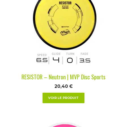
a
plusieurs
variations.
Les
options
peuvent
être
choisies
sur
la
RESISTOR – Neutron | MVP Disc Sports
page
du
20,40
€
produit
VOIR LE PRODUIT
Ce