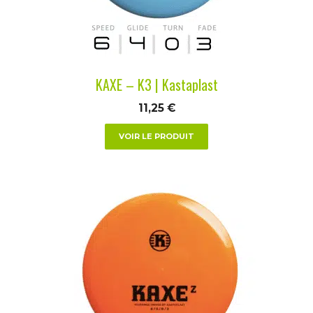
être
choisies
sur
la
KAXE – K3 | Kastaplast
page
du
11,25
€
produit
VOIR LE PRODUIT
Ce
produit
a
plusieurs
variations.
Les
options