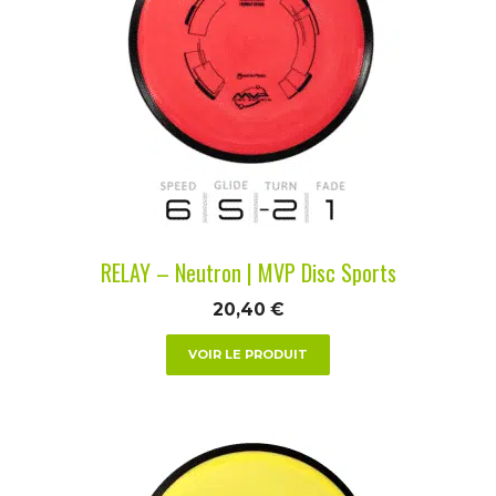
plusieurs
variations.
Les
options
peuvent
être
choisies
sur
la
RELAY – Neutron | MVP Disc Sports
page
du
20,40
€
produit
VOIR LE PRODUIT
Ce
produit