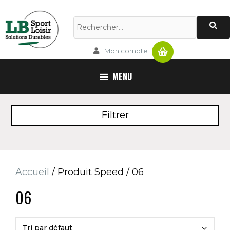
Aller
au
Rechercher :
contenu
Panier
Mon compte
MENU
Filtrer
Accueil
/ Produit Speed / 06
06