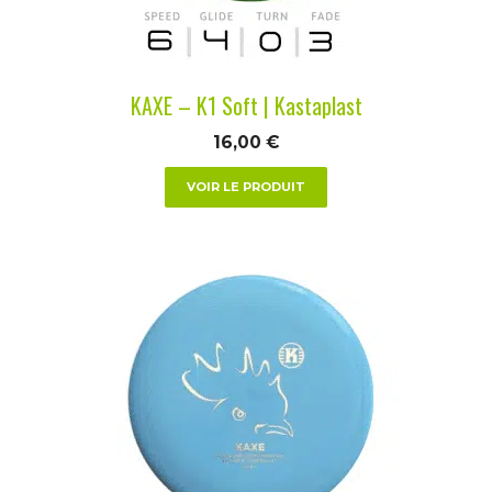
choisies
sur
la
KAXE – K1 Soft | Kastaplast
page
du
16,00
€
produit
VOIR LE PRODUIT
Ce
produit
a
plusieurs
variations.
Les
options
peuvent