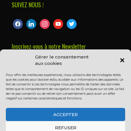
SUIVEZ NOUS !
facebook
linkedin
instagram
youtube
twitter
Inscrivez-vous à notre Newsletter
Gérer le consentement
Prénom ou nom complet
aux cookies
Pour offrir les meilleures expériences, nous utilisons des technologies telles
que les cookies pour stocker et/ou accéder aux informations des appareils. Le
Email
fait de consentir à ces technologies nous permettra de traiter des données
telles que le comportement de navigation ou les ID uniques sur ce site. Le fait
de ne pas consentir ou de retirer son consentement peut avoir un effet
négatif sur certaines caractéristiques et fonctions.
En continuant, vous acceptez la politique de
confidentialité
ACCEPTER
REFUSER