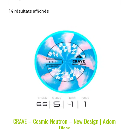
14 résultats affichés
Ce
produit
a
plusieurs
variations.
Les
options
peuvent
être
choisies
sur
la
CRAVE – Cosmic Neutron – New Design | Axiom
page
Discs