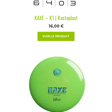
sur
la
KAXE – K1 | Kastaplast
page
du
16,00
€
produit
VOIR LE PRODUIT
Ce
produit
a
plusieurs
variations.
Les
options
peuvent
être