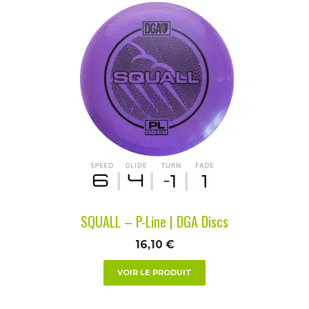
Ce
produit
a
plusieurs
variations.
Les
options
peuvent
être
choisies
sur
la
SQUALL – P-Line | DGA Discs
page
du
16,10
€
produit
VOIR LE PRODUIT