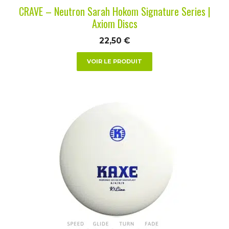
la
CRAVE – Neutron Sarah Hokom Signature Series |
page
Axiom Discs
du
22,50
€
produit
VOIR LE PRODUIT
Ce
produit
a
plusieurs
variations.
Les
options
peuvent
être
choisies