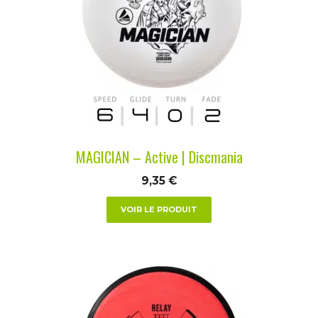
variations.
Les
options
peuvent
être
choisies
sur
la
MAGICIAN – Active | Discmania
page
du
9,35
€
produit
VOIR LE PRODUIT
Ce
produit
a