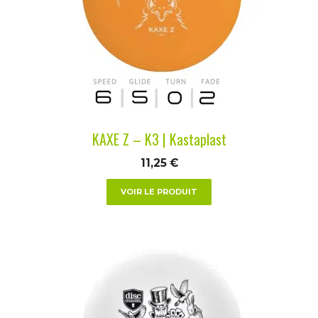
Les
options
peuvent
être
choisies
sur
la
KAXE Z – K3 | Kastaplast
page
du
11,25
€
produit
VOIR LE PRODUIT
Ce
produit
a
plusieurs