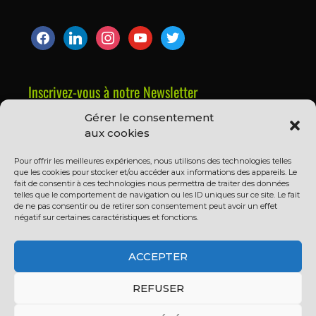
Inscrivez-vous à notre Newsletter
Gérer le consentement
Prénom ou nom complet
aux cookies
Pour offrir les meilleures expériences, nous utilisons des technologies telles
que les cookies pour stocker et/ou accéder aux informations des appareils. Le
Email
fait de consentir à ces technologies nous permettra de traiter des données
telles que le comportement de navigation ou les ID uniques sur ce site. Le fait
de ne pas consentir ou de retirer son consentement peut avoir un effet
négatif sur certaines caractéristiques et fonctions.
En continuant, vous acceptez la politique de
confidentialité
ACCEPTER
REFUSER