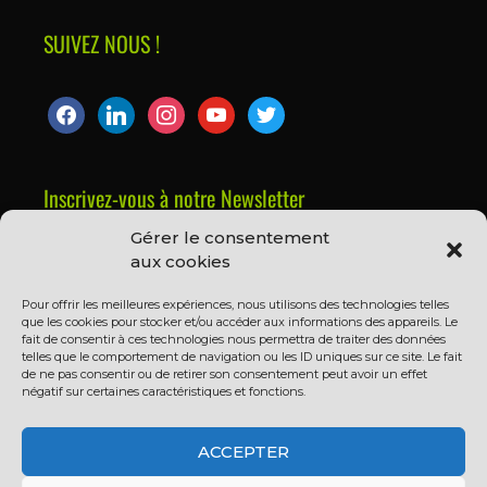
SUIVEZ NOUS !
Inscrivez-vous à notre Newsletter
Gérer le consentement
Prénom ou nom complet
aux cookies
Pour offrir les meilleures expériences, nous utilisons des technologies telles
que les cookies pour stocker et/ou accéder aux informations des appareils. Le
Email
fait de consentir à ces technologies nous permettra de traiter des données
telles que le comportement de navigation ou les ID uniques sur ce site. Le fait
de ne pas consentir ou de retirer son consentement peut avoir un effet
négatif sur certaines caractéristiques et fonctions.
En continuant, vous acceptez la politique de
confidentialité
ACCEPTER