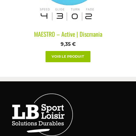
MAESTRO – Active | Discmania
9,35
€
VOIR LE PRODUIT