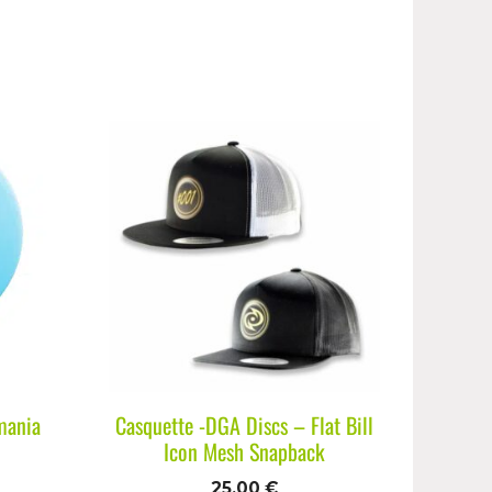
mania
Casquette -DGA Discs – Flat Bill
Icon Mesh Snapback
25,00
€