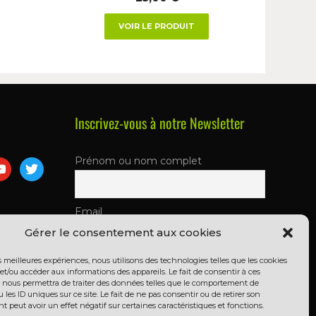
VOIR LE PRODUIT
Inscrivez-vous à notre Newsletter
Prénom ou nom complet
Email
Gérer le consentement aux cookies
En continuant, vous acceptez la
es meilleures expériences, nous utilisons des technologies telles que les cookies
et/ou accéder aux informations des appareils. Le fait de consentir à ces
politique de confidentialité
 nous permettra de traiter des données telles que le comportement de
 les ID uniques sur ce site. Le fait de ne pas consentir ou de retirer son
peut avoir un effet négatif sur certaines caractéristiques et fonctions.