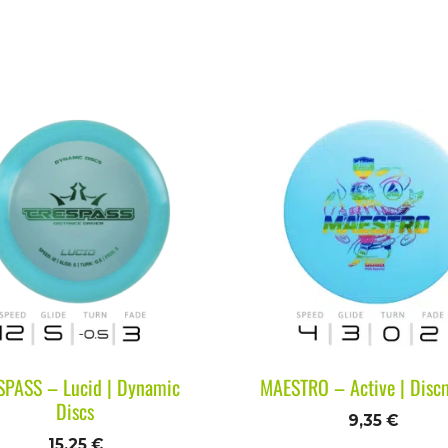
SPASS – Lucid | Dynamic
MAESTRO – Active | Disc
Discs
9,35
€
15,25
€