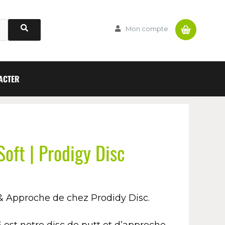
Panier
Mon compte
ACTER
oft | Prodigy Disc
& Approche de chez Prodidy Disc.
 est notre disc de putt et d’approche