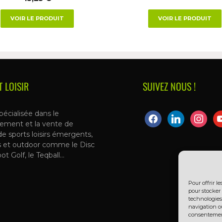
VOIR LE PRODUIT
VOIR LE PRODUIT
T LOISIR
SUIVEZ NOUS !
pécialisée dans le
ement et la vente de
de sports loisirs émergents,
s et outdoor comme le Disc
oot Golf, le Teqball…
Pour offrir l
pour stocker 
technologies
navigation ou
consentement 