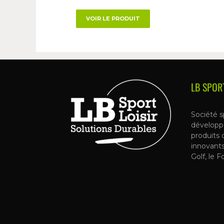
VOIR LE PRODUIT
LB SPOR
Société s
développ
produits 
innovant
Golf, le F