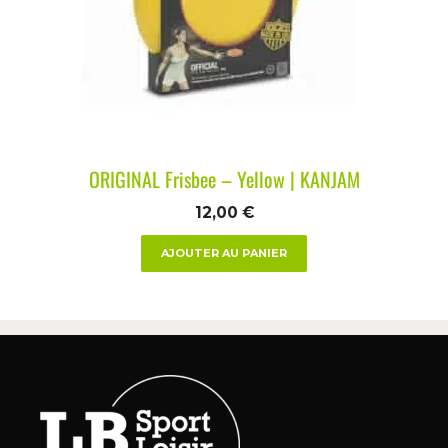
ORIGINAL Frisbee – Yellow | KANJAM
12,00
€
AJOUTER AU PANIER