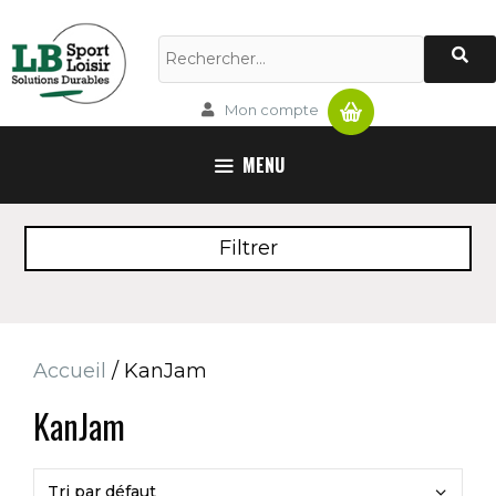
Aller
au
Rechercher :
contenu
Panier
Mon compte
MENU
Filtrer
Accueil
/ KanJam
KanJam