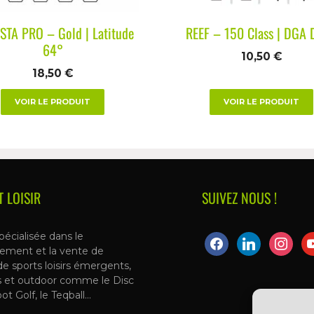
STA PRO – Gold | Latitude
REEF – 150 Class | DGA 
64°
10,50
€
18,50
€
VOIR LE PRODUIT
VOIR LE PRODUIT
T LOISIR
SUIVEZ NOUS !
pécialisée dans le
ement et la vente de
de sports loisirs émergents,
s et outdoor comme le Disc
oot Golf, le Teqball…