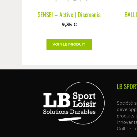
SENSEI – Active | Discmania
BALLI
9,35
€
VOIR LE PRODUIT
LB SPOR
Société s
développ
produits 
innovant
Golf, le F