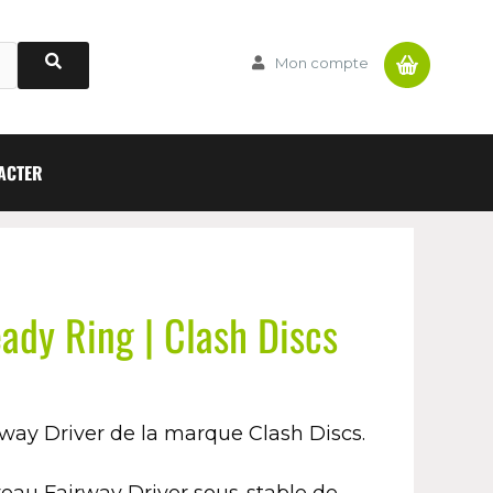
Panier
Mon compte
ACTER
ady Ring | Clash Discs
irway Driver de la marque Clash Discs.
uveau Fairway Driver sous-stable de