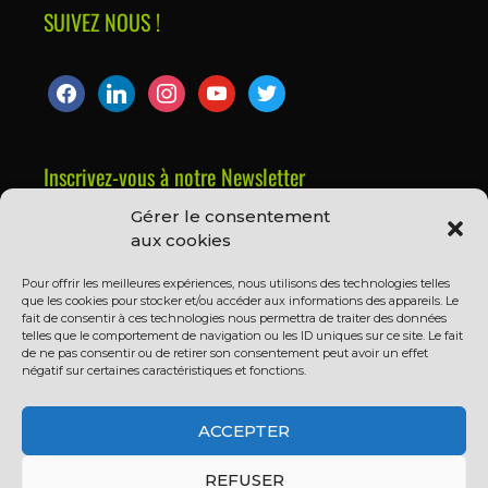
SUIVEZ NOUS !
Inscrivez-vous à notre Newsletter
Gérer le consentement
Prénom ou nom complet
aux cookies
Pour offrir les meilleures expériences, nous utilisons des technologies telles
que les cookies pour stocker et/ou accéder aux informations des appareils. Le
Email
fait de consentir à ces technologies nous permettra de traiter des données
telles que le comportement de navigation ou les ID uniques sur ce site. Le fait
de ne pas consentir ou de retirer son consentement peut avoir un effet
négatif sur certaines caractéristiques et fonctions.
En continuant, vous acceptez la politique de
confidentialité
ACCEPTER
REFUSER