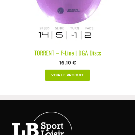
TORRENT – P-Line | DGA Discs
16,10
€
VOIR LE PRODUIT