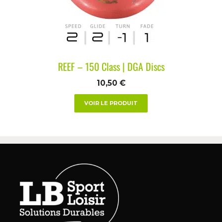
REEF – 150 Class | DGA Discs
10,50
€
VOIR LE PRODUIT