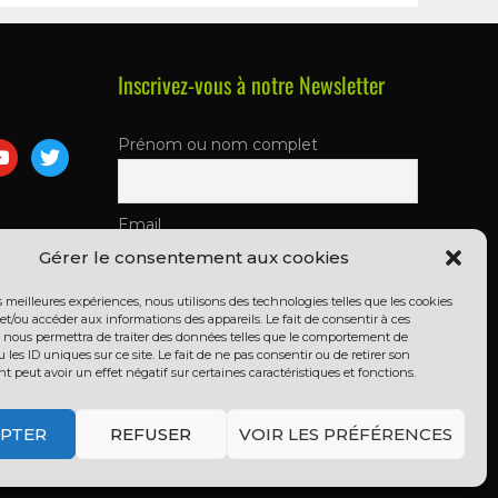
Inscrivez-vous à notre Newsletter
Prénom ou nom complet
Email
Gérer le consentement aux cookies
En continuant, vous acceptez la
es meilleures expériences, nous utilisons des technologies telles que les cookies
et/ou accéder aux informations des appareils. Le fait de consentir à ces
politique de confidentialité
 nous permettra de traiter des données telles que le comportement de
 les ID uniques sur ce site. Le fait de ne pas consentir ou de retirer son
peut avoir un effet négatif sur certaines caractéristiques et fonctions.
PTER
REFUSER
VOIR LES PRÉFÉRENCES