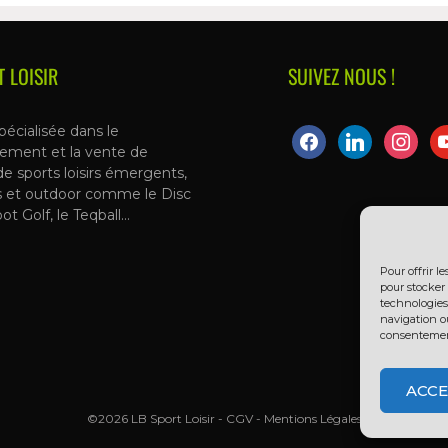
T LOISIR
SUIVEZ NOUS !
pécialisée dans le
ement et la vente de
de sports loisirs émergents,
s et outdoor comme le Disc
oot Golf, le Teqball…
Pour offrir l
pour stocker 
technologies
navigation ou
consentement 
ACCE
©2026 LB Sport Loisir -
CGV
-
Mentions Légales