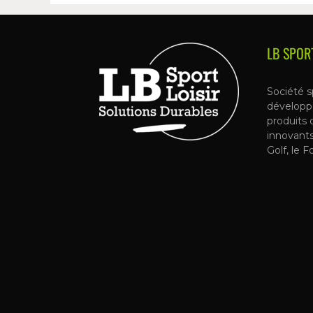
LB SPOR
Société s
développ
produits 
innovant
Golf, le F