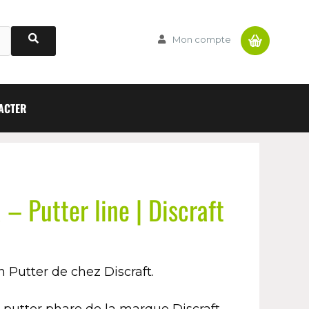
Panier
Mon compte
ACTER
 Putter line | Discraft
 Putter de chez Discraft.
e putter phare de la marque Discraft,