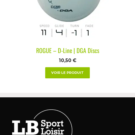
ROGUE – D-Line | DGA Discs
10,50
€
VOIR LE PRODUIT