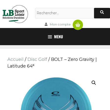
Panier
Mon compte
MENU
Accueil
/
Disc Golf
/ BOLT – Zero Gravity |
Latitude 64°