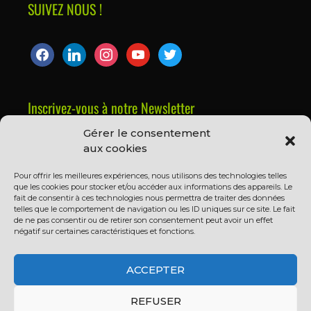
SUIVEZ NOUS !
Inscrivez-vous à notre Newsletter
Gérer le consentement
Prénom ou nom complet
aux cookies
Pour offrir les meilleures expériences, nous utilisons des technologies telles
que les cookies pour stocker et/ou accéder aux informations des appareils. Le
Email
fait de consentir à ces technologies nous permettra de traiter des données
telles que le comportement de navigation ou les ID uniques sur ce site. Le fait
de ne pas consentir ou de retirer son consentement peut avoir un effet
négatif sur certaines caractéristiques et fonctions.
En continuant, vous acceptez la politique de
confidentialité
ACCEPTER
REFUSER