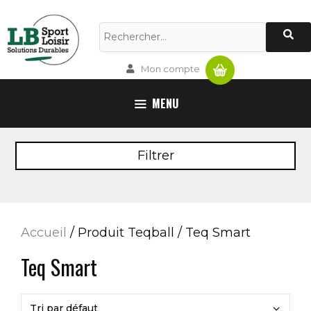
Aller
au
Rechercher :
contenu
Panier
Mon compte
MENU
Filtrer
Accueil
/ Produit Teqball / Teq Smart
Teq Smart