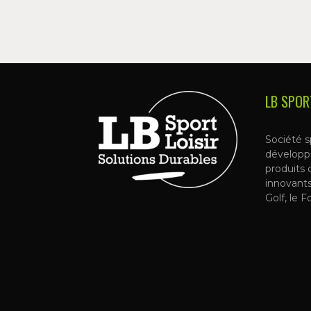
LB SPOR
Société s
développ
produits 
innovant
Golf, le F