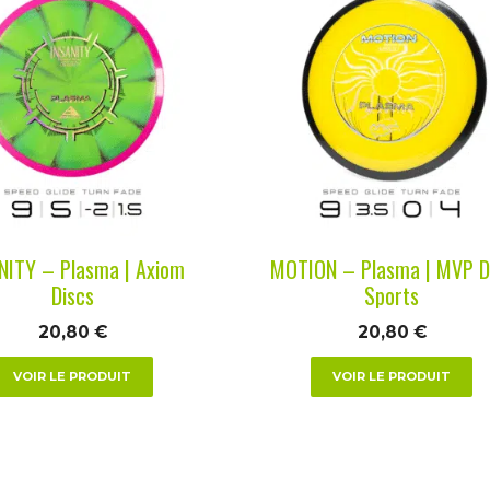
it
produit
a
urs
plusieurs
ions.
variations.
Les
ns
options
nt
peuvent
être
es
choisies
NITY – Plasma | Axiom
MOTION – Plasma | MVP D
sur
Discs
Sports
la
20,80
€
20,80
€
page
du
VOIR LE PRODUIT
VOIR LE PRODUIT
it
produit