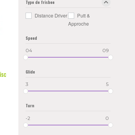
Type de frisbee
Distance Driver
Putt &
Approche
Speed
04
09
Glide
isc
3
5
Turn
-2
0