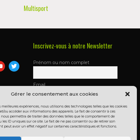
Multisport
Inscrivez-vous à notre Newsletter
Prénom ou nom complet
m
utube
twitter
Email
Gérer le consentement aux cookies
es meilleures expériences, nous utilisons des technologies telles que les cookies
En continuant, vous acceptez la
et/ou accéder aux informations des appareils. Le fait de consentir à ces
politique de confidentialité
 nous permettra de traiter des données telles que le comportement de
 les ID uniques sur ce site. Le fait de ne pas consentir ou de retirer son
peut avoir un effet négatif sur certaines caractéristiques et fonctions.