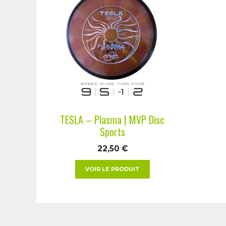
produit
a
plusieurs
variations.
Les
options
peuvent
être
choisies
TESLA – Plasma | MVP Disc
sur
Sports
la
22,50
€
page
du
VOIR LE PRODUIT
produit