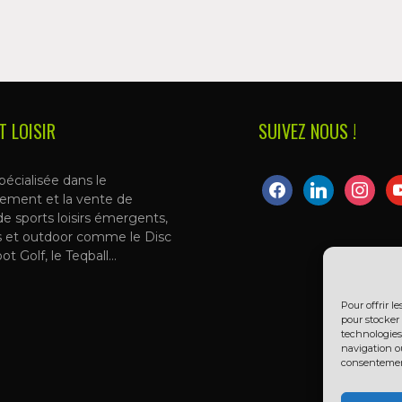
T LOISIR
SUIVEZ NOUS !
pécialisée dans le
facebook
linkedin
instagra
yo
ement et la vente de
de sports loisirs émergents,
s et outdoor comme le Disc
oot Golf, le Teqball…
Pour offrir l
pour stocker 
technologies
navigation ou
consentement 