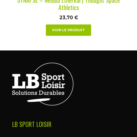
page
Athletics
du
23,70
€
produit
VOIR LE PRODUIT
LB SPORT LOISIR