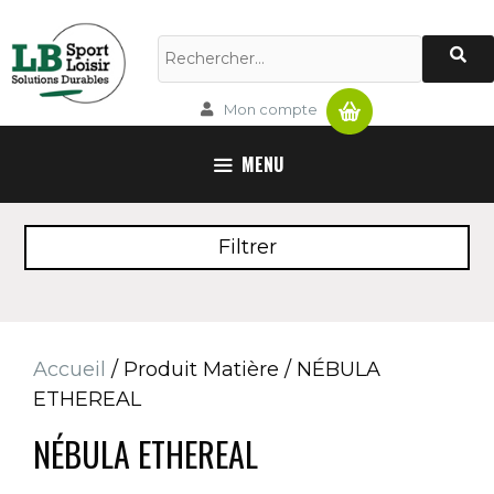
Aller
au
Rechercher :
contenu
Panier
Mon compte
MENU
Filtrer
Accueil
/ Produit Matière / NÉBULA
ETHEREAL
NÉBULA ETHEREAL