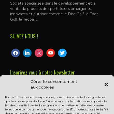
Société spécialisée dans le développement et la
vente de produits de sports loisirs émergents,
innovants et outdoor comme le Disc Golf, le Foot
Golf, le Teqball…
SUIVEZ NOUS !
facebook
linkedin
instagram
youtube
twitter
Inscrivez-vous à notre Newsletter
Gérer le consentement
Prénom ou nom complet
aux cookies
Pour offrir les meilleures expériences, nous utilisons des technologies telles
que les cookies pour stocker et/ou accéder aux informations des appareils. Le
Email
fait de consentir à ces technologies nous permettra de traiter des données
telles que le comportement de navigation ou les ID uniques sur ce site. Le fait
de ne pas consentir ou de retirer son consentement peut avoir un effet