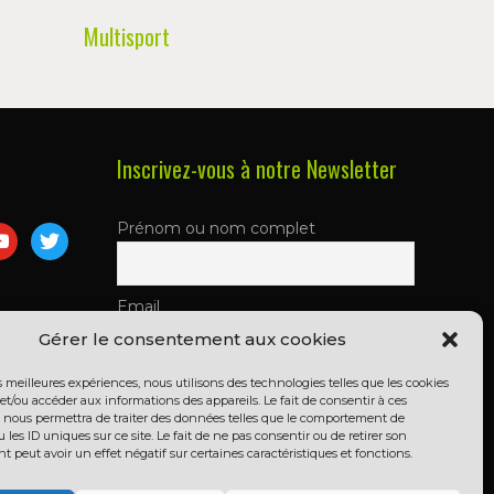
Multisport
Inscrivez-vous à notre Newsletter
Prénom ou nom complet
m
utube
twitter
Email
Gérer le consentement aux cookies
es meilleures expériences, nous utilisons des technologies telles que les cookies
En continuant, vous acceptez la
et/ou accéder aux informations des appareils. Le fait de consentir à ces
politique de confidentialité
 nous permettra de traiter des données telles que le comportement de
 les ID uniques sur ce site. Le fait de ne pas consentir ou de retirer son
peut avoir un effet négatif sur certaines caractéristiques et fonctions.