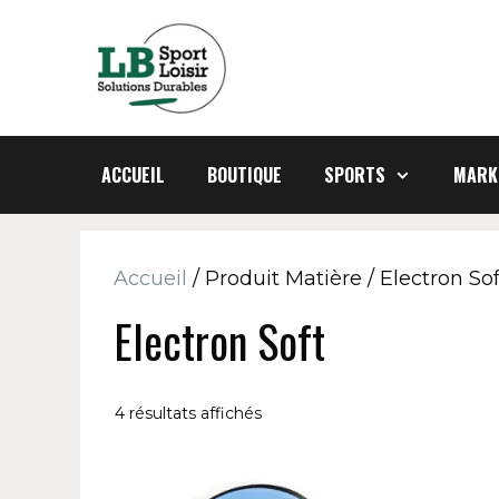
Aller
au
contenu
ACCUEIL
BOUTIQUE
SPORTS
MARK
Accueil
/ Produit Matière / Electron Sof
Electron Soft
4 résultats affichés
Ce
Ce