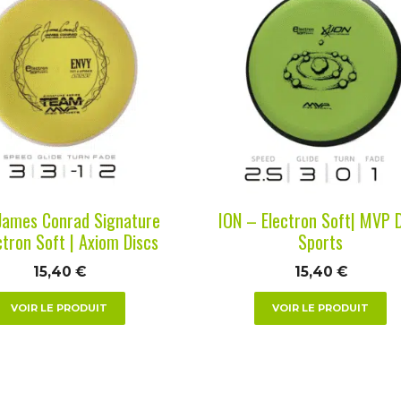
it
produit
a
urs
plusieurs
ions.
variations.
Les
ns
options
nt
peuvent
être
es
choisies
James Conrad Signature
ION – Electron Soft| MVP 
sur
ctron Soft | Axiom Discs
Sports
la
15,40
€
15,40
€
page
du
VOIR LE PRODUIT
VOIR LE PRODUIT
it
produit