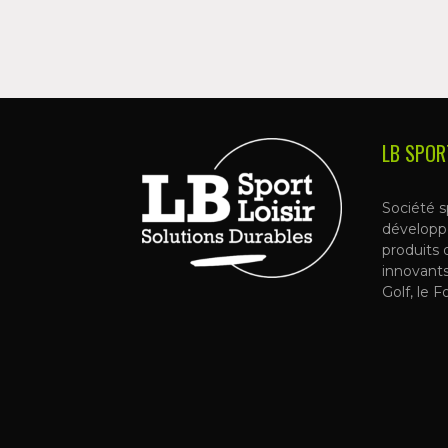
LB SPOR
Société s
développ
produits 
innovant
Golf, le F