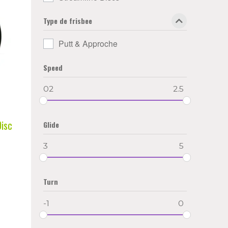
Type de frisbee
Putt & Approche
Speed
02
2.5
Disc
Glide
3
5
Turn
-1
0