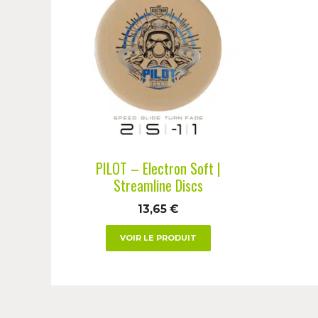
produit
a
plusieurs
variations.
Les
options
peuvent
être
choisies
PILOT – Electron Soft |
sur
Streamline Discs
la
13,65
€
page
du
VOIR LE PRODUIT
produit