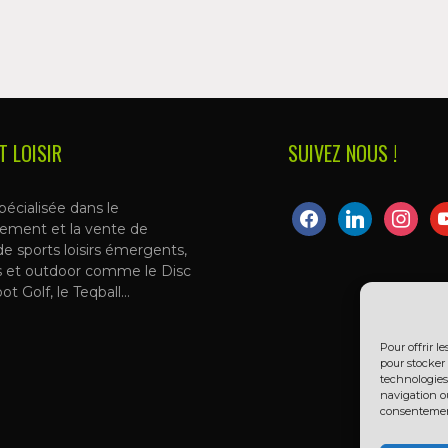
T LOISIR
SUIVEZ NOUS !
pécialisée dans le
facebook
linkedin
instagra
yo
ement et la vente de
de sports loisirs émergents,
s et outdoor comme le Disc
oot Golf, le Teqball…
Pour offrir l
pour stocker 
technologies
navigation ou
consentement 