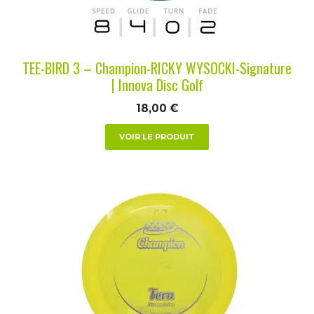
choisies
sur
la
TEE-BIRD 3 – Champion-RICKY WYSOCKI-Signature
page
| Innova Disc Golf
du
18,00
€
produit
VOIR LE PRODUIT
Ce
produit
a
plusieurs
variations.
Les
options