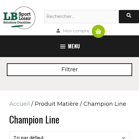
Aller
au
Rechercher :
contenu
Panier
Mon compte
MENU
Filtrer
Accueil
/ Produit Matière / Champion Line
Champion Line