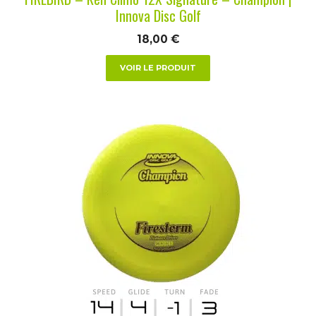
page
Innova Disc Golf
du
18,00
€
produit
VOIR LE PRODUIT
Ce
produit
a
plusieurs
variations.
Les
options
peuvent
être
choisies
sur