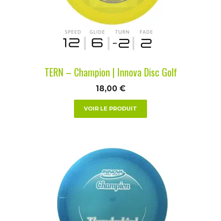
peuvent
être
choisies
sur
la
TERN – Champion | Innova Disc Golf
page
du
18,00
€
produit
VOIR LE PRODUIT
Ce
produit
a
plusieurs
variations.
Les