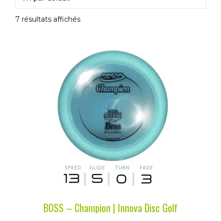
7 résultats affichés
Ce
produit
a
plusieurs
variations.
Les
options
peuvent
être
choisies
sur
la
BOSS – Champion | Innova Disc Golf
page