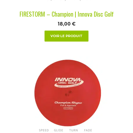
la
FIRESTORM – Champion | Innova Disc Golf
page
du
18,00
€
produit
VOIR LE PRODUIT
Ce
produit
a
plusieurs
variations.
Les
options
peuvent
être
choisies