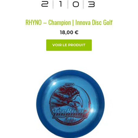
sur
la
RHYNO – Champion | Innova Disc Golf
page
du
18,00
€
produit
VOIR LE PRODUIT
Ce
produit
a
plusieurs
variations.
Les
options
peuvent
être