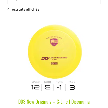
4 résultats affichés
Ce
produit
a
plusieurs
variations.
Les
options
peuvent
être
choisies
sur
la
DD3 New Originals – C-Line | Discmania
page