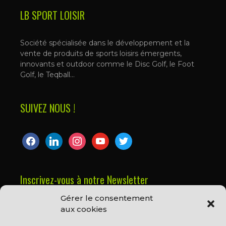
LB SPORT LOISIR
Société spécialisée dans le développement et la
vente de produits de sports loisirs émergents,
innovants et outdoor comme le Disc Golf, le Foot
Golf, le Teqball…
SUIVEZ NOUS !
facebook
linkedin
instagram
youtube
twitter
Inscrivez-vous à notre Newsletter
Gérer le consentement
Prénom ou nom complet
aux cookies