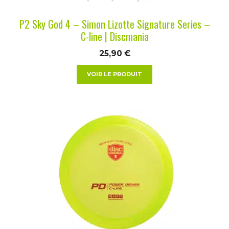
la
P2 Sky God 4 – Simon Lizotte Signature Series –
page
C-line | Discmania
du
25,90
€
produit
VOIR LE PRODUIT
Ce
produit
a
plusieurs
variations.
Les
options
peuvent
être