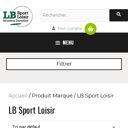
Aller
au
Rechercher :
contenu
Panier
Mon compte
MENU
Filtrer
Accueil
/ Produit Marque / LB Sport Loisir
LB Sport Loisir