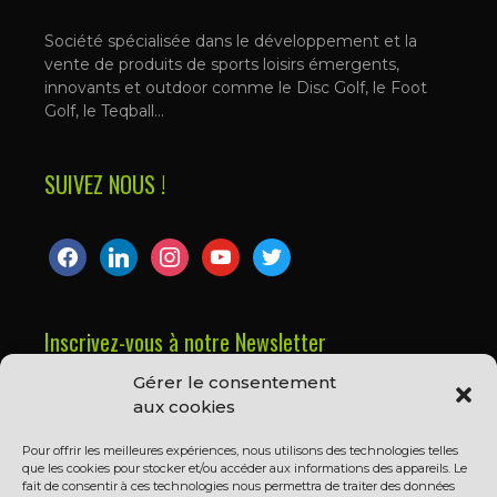
Société spécialisée dans le développement et la
vente de produits de sports loisirs émergents,
innovants et outdoor comme le Disc Golf, le Foot
Golf, le Teqball…
SUIVEZ NOUS !
facebook
linkedin
instagram
youtube
twitter
Inscrivez-vous à notre Newsletter
Gérer le consentement
Prénom ou nom complet
aux cookies
Pour offrir les meilleures expériences, nous utilisons des technologies telles
que les cookies pour stocker et/ou accéder aux informations des appareils. Le
Email
fait de consentir à ces technologies nous permettra de traiter des données