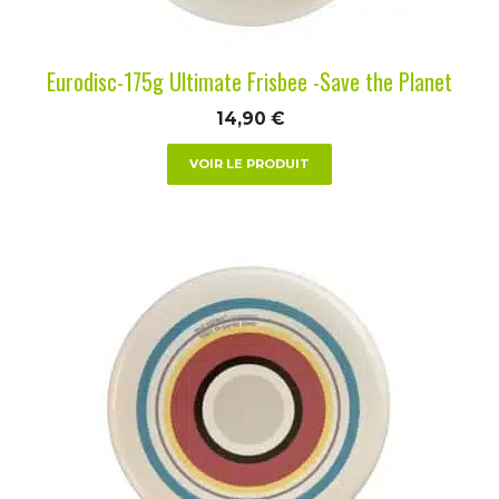
sur
la
Eurodisc-175g Ultimate Frisbee -Save the Planet
page
du
14,90
€
produit
VOIR LE PRODUIT
Ce
produit
a
plusieurs
variations.
Les
options
peuvent
être