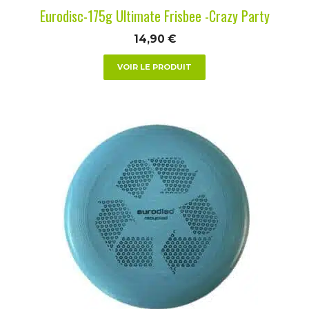
la
Eurodisc-175g Ultimate Frisbee -Crazy Party
page
du
14,90
€
produit
VOIR LE PRODUIT
Ce
produit
a
plusieurs
variations.
Les
options
peuvent
être
choisies
sur