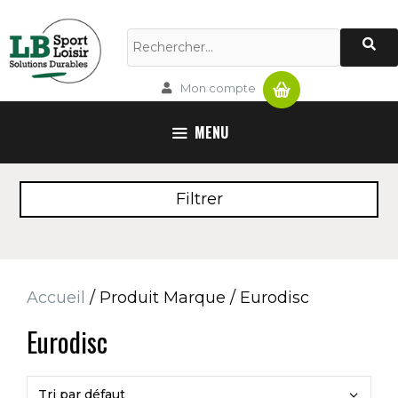
Aller
au
Rechercher :
contenu
Panier
Mon compte
MENU
Filtrer
Accueil
/ Produit Marque / Eurodisc
Eurodisc