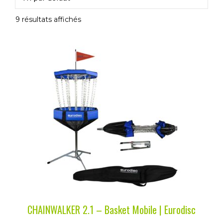
9 résultats affichés
Ce
produit
a
plusieurs
variations.
Les
options
peuvent
être
choisies
sur
la
CHAINWALKER 2.1 – Basket Mobile | Eurodisc
page