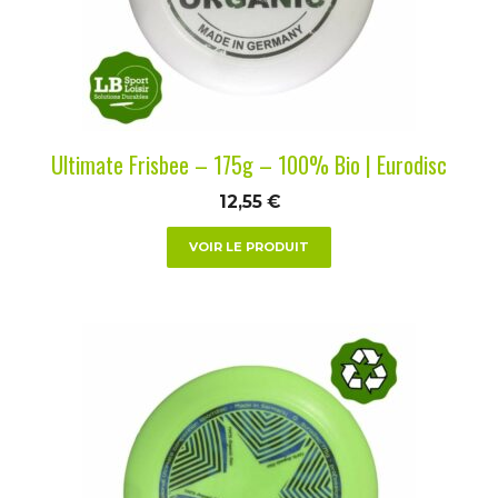
peuvent
être
choisies
sur
la
Ultimate Frisbee – 175g – 100% Bio | Eurodisc
page
du
12,55
€
produit
VOIR LE PRODUIT
Ce
produit
a
plusieurs
variations.
Les