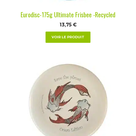
la
Eurodisc-175g Ultimate Frisbee -Recycled
page
du
13,75
€
produit
VOIR LE PRODUIT
Ce
produit
a
plusieurs
variations.
Les
options
peuvent
être
choisies