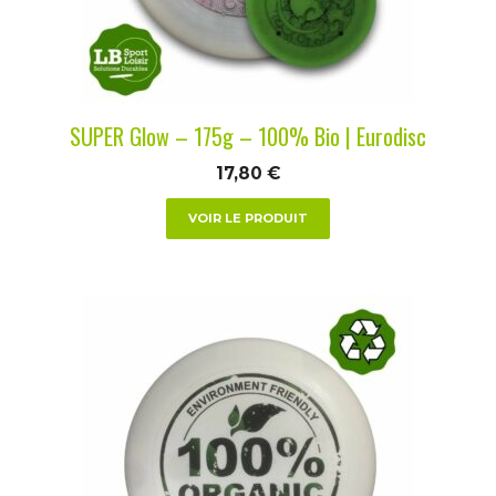
être
choisies
sur
la
SUPER Glow – 175g – 100% Bio | Eurodisc
page
du
17,80
€
produit
VOIR LE PRODUIT
Ce
produit
a
plusieurs
variations.
Les
options