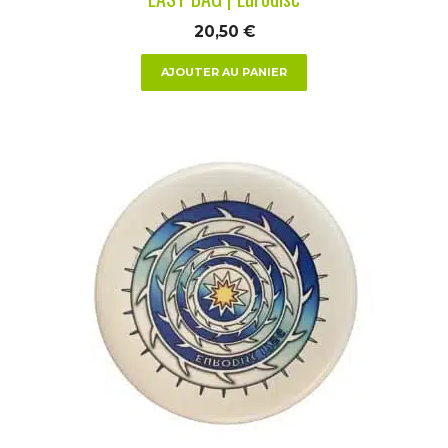
20,50
€
AJOUTER AU PANIER
Ce
produit
a
plusieurs
variations.
Les
options
peuvent
être
choisies
sur