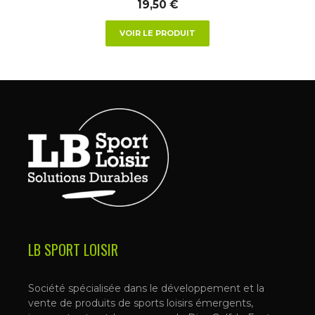
du
19,50
€
produit
VOIR LE PRODUIT
LB SPORT LOISIR
Société spécialisée dans le développement et la
vente de produits de sports loisirs émergents,