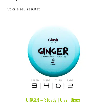
Voici le seul résultat
Ce
produit
a
plusieurs
variations.
Les
options
peuvent
être
choisies
sur
la
GINGER – Steady | Clash Discs
page