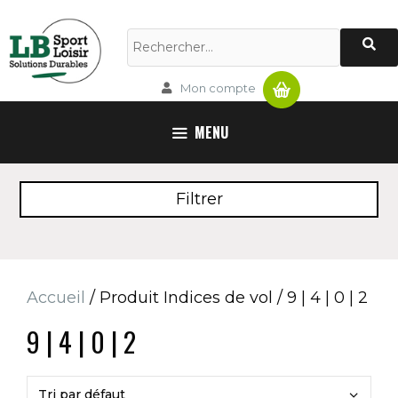
Aller
au
Rechercher :
contenu
Panier
Mon compte
MENU
Filtrer
Accueil
/ Produit Indices de vol / 9 | 4 | 0 | 2
9 | 4 | 0 | 2