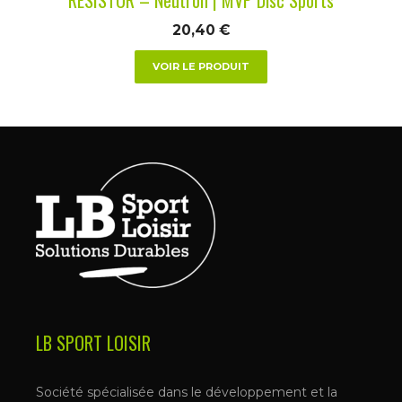
page
du
20,40
€
produit
VOIR LE PRODUIT
LB SPORT LOISIR
Société spécialisée dans le développement et la