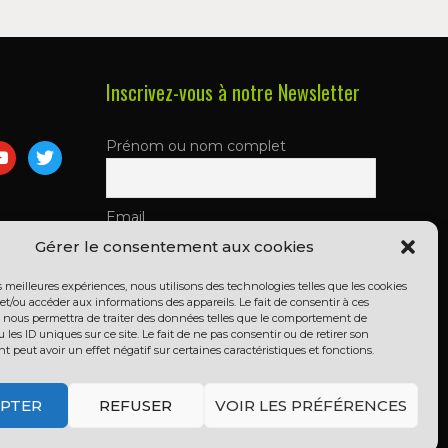
Inscrivez-vous à notre Newsletter
Prénom ou nom complet
m
utube
twitter
Email
Gérer le consentement aux cookies
es meilleures expériences, nous utilisons des technologies telles que les cookies
En continuant, vous acceptez la
et/ou accéder aux informations des appareils. Le fait de consentir à ces
politique de confidentialité
 nous permettra de traiter des données telles que le comportement de
 les ID uniques sur ce site. Le fait de ne pas consentir ou de retirer son
peut avoir un effet négatif sur certaines caractéristiques et fonctions.
PTER
REFUSER
VOIR LES PRÉFÉRENCES