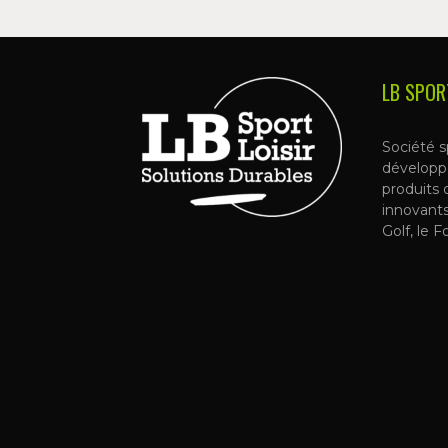
LB SPOR
Société s
développ
produits 
innovant
Golf, le F