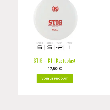
produit
a
plusieurs
variations.
Les
options
peuvent
être
choisies
STIG – K1 | Kastaplast
sur
17,50
€
la
page
VOIR LE PRODUIT
du
produit