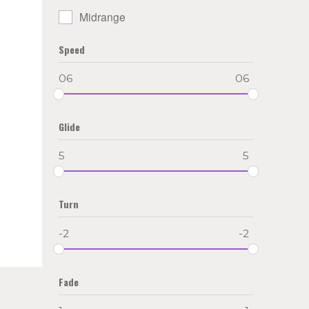
Midrange
Speed
06
06
Glide
5
5
Turn
-2
-2
Fade