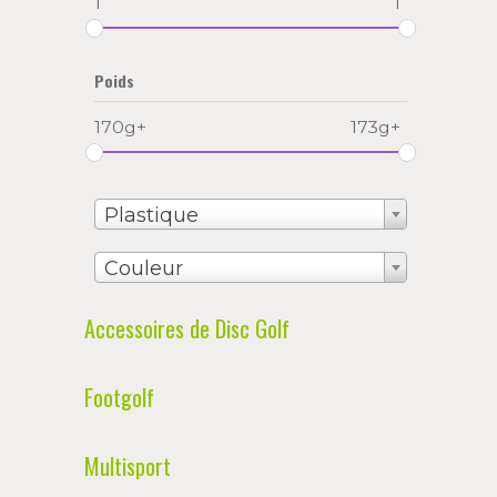
1
1
Poids
170g+
173g+
Plastique
Couleur
Accessoires de Disc Golf
Footgolf
Multisport