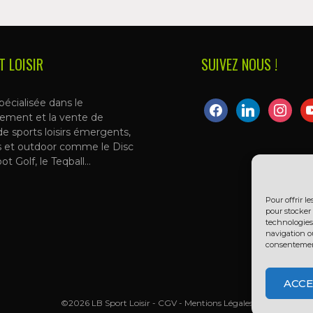
T LOISIR
SUIVEZ NOUS !
pécialisée dans le
facebook
linkedin
instagra
yo
ement et la vente de
de sports loisirs émergents,
s et outdoor comme le Disc
oot Golf, le Teqball…
Pour offrir l
pour stocker 
technologies
navigation ou
consentement 
ACCE
©2026 LB Sport Loisir -
CGV
-
Mentions Légales