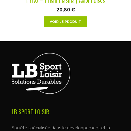
page
du
20,80
€
produit
VOIR LE PRODUIT
LB SPORT LOISIR
Société spécialisée dans le développement et la