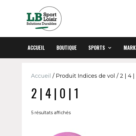
Aller
au
contenu
ACCUEIL
BOUTIQUE
SPORTS
MARK
Accueil
/ Produit Indices de vol / 2 | 4 | 
2 | 4 | 0 | 1
5 résultats affichés
Ce
Ce