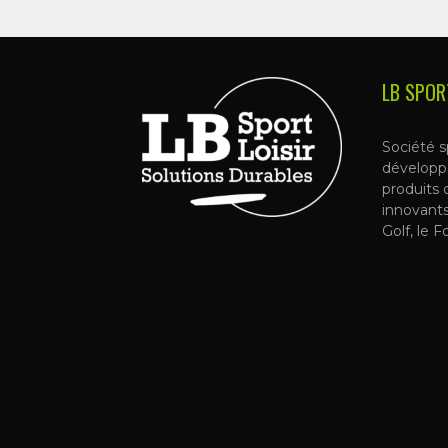
LB SPOR
Société s
développ
produits 
innovant
Golf, le F