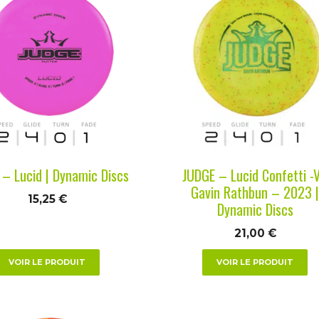
it
produit
a
urs
plusieurs
ions.
variations.
Les
ns
options
nt
peuvent
être
es
choisies
– Lucid | Dynamic Discs
JUDGE – Lucid Confetti -
sur
Gavin Rathbun – 2023 
15,25
€
la
Dynamic Discs
page
21,00
€
du
it
produit
VOIR LE PRODUIT
VOIR LE PRODUIT