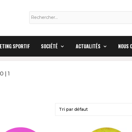
Rechercher :
ETING SPORTIF
SOCIÉTÉ
ACTUALITÉS
NOUS 
0 | 1
Ce