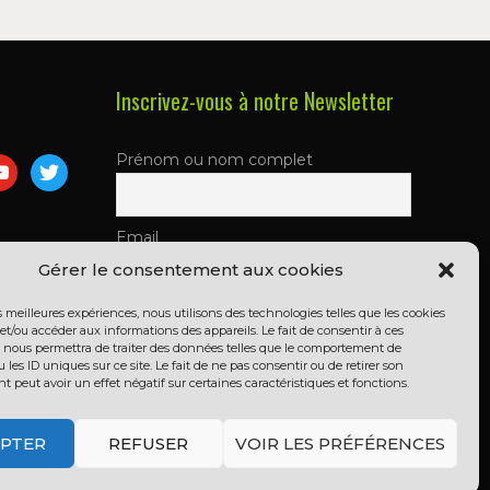
Inscrivez-vous à notre Newsletter
Prénom ou nom complet
m
utube
twitter
Email
Gérer le consentement aux cookies
es meilleures expériences, nous utilisons des technologies telles que les cookies
En continuant, vous acceptez la
et/ou accéder aux informations des appareils. Le fait de consentir à ces
politique de confidentialité
 nous permettra de traiter des données telles que le comportement de
 les ID uniques sur ce site. Le fait de ne pas consentir ou de retirer son
peut avoir un effet négatif sur certaines caractéristiques et fonctions.
PTER
REFUSER
VOIR LES PRÉFÉRENCES