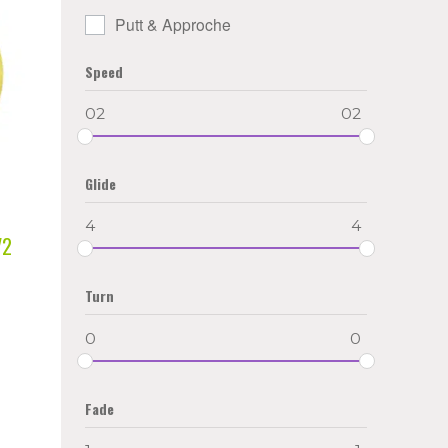
Putt & Approche
Speed
02
02
Glide
4
4
V2
|
Turn
0
0
Fade