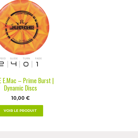
it
urs
ions.
ns
nt
es
 E.Mac – Prime Burst |
Dynamic Discs
10,00
€
VOIR LE PRODUIT
it