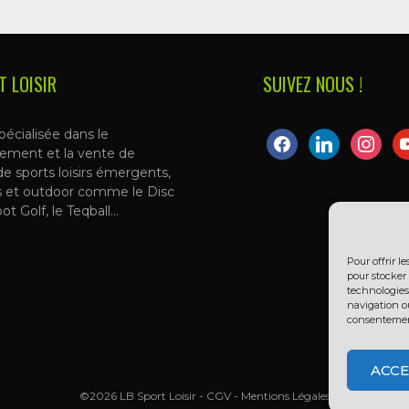
T LOISIR
SUIVEZ NOUS !
pécialisée dans le
facebook
linkedin
instagra
yo
ement et la vente de
de sports loisirs émergents,
s et outdoor comme le Disc
oot Golf, le Teqball…
Pour offrir l
pour stocker 
technologies
navigation ou
consentement 
ACCE
©2026 LB Sport Loisir -
CGV
-
Mentions Légales