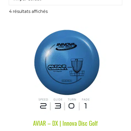
4 résultats affichés
Ce
produit
a
plusieurs
variations.
Les
options
peuvent
être
choisies
sur
la
AVIAR – DX | Innova Disc Golf
page