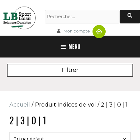
Aller
au
Rechercher :
contenu
Panier
Mon compte
MENU
Filtrer
Accueil
/ Produit Indices de vol / 2 | 3 | 0 | 1
2 | 3 | 0 | 1