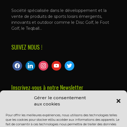
Société spécialisée dans le développement et la
vente de produits de sports loisirs émergents,
innovants et outdoor comme le Disc Golf, le Foot
Golf, le Teqball…
SUIVEZ NOUS !
facebook
linkedin
instagram
youtube
twitter
Inscrivez-vous à notre Newsletter
Gérer le consentement
Prénom ou nom complet
aux cookies
Pour offrir les meilleures expériences, nous utilisons des technologies telles
que les cookies pour stocker et/ou accéder aux informations des appareils. Le
Email
fait de consentir à ces technologies nous permettra de traiter des données