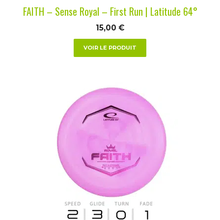
la
FAITH – Sense Royal – First Run | Latitude 64°
page
du
15,00
€
produit
VOIR LE PRODUIT
Ce
produit
a
plusieurs
variations.
Les
options
peuvent
être
choisies
sur