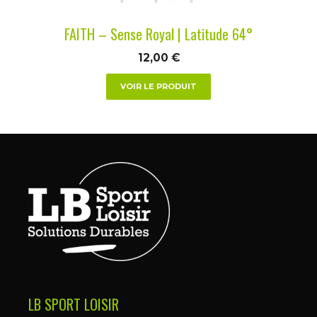
la
FAITH – Sense Royal | Latitude 64°
page
du
12,00
€
produit
VOIR LE PRODUIT
LB SPORT LOISIR