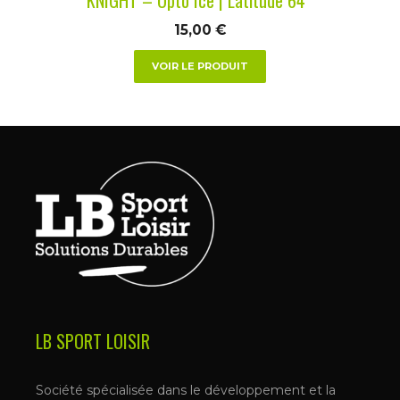
page
du
15,00
€
produit
VOIR LE PRODUIT
LB SPORT LOISIR
Société spécialisée dans le développement et la