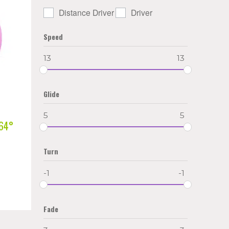
Distance Driver
Driver
Speed
13
13
Glide
5
5
 64°
Turn
-1
-1
Fade