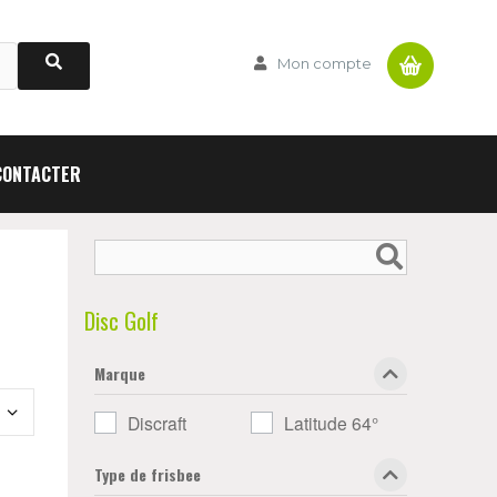
Panier
Mon compte
CONTACTER
Disc Golf
Marque
Discraft
Latitude 64°
Type de frisbee