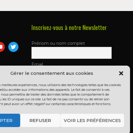
Inscrivez-vous à notre Newsletter
Prénom ou nom complet
m
utube
twitter
Email
Gérer le consentement aux cookies
es meilleures expériences, nous utilisons des technologies telles que les cookies
En continuant, vous acceptez la
et/ou accéder aux informations des appareils. Le fait de consentir à ces
politique de confidentialité
 nous permettra de traiter des données telles que le comportement de
 les ID uniques sur ce site. Le fait de ne pas consentir ou de retirer son
peut avoir un effet négatif sur certaines caractéristiques et fonctions.
PTER
REFUSER
VOIR LES PRÉFÉRENCES