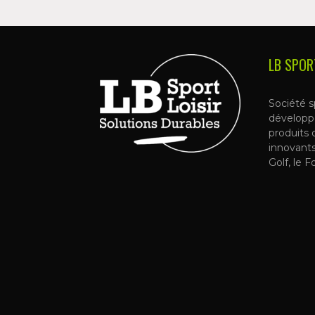
LB SPOR
Société s
développ
produits 
innovant
Golf, le F