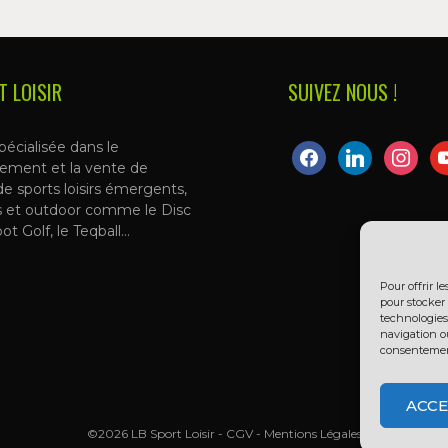
T LOISIR
SUIVEZ NOUS !
pécialisée dans le
facebook
linkedin
instagra
yo
ement et la vente de
de sports loisirs émergents,
s et outdoor comme le Disc
oot Golf, le Teqball…
Pour offrir l
pour stocker 
technologies
navigation ou
consentement 
ACCE
©2026 LB Sport Loisir -
CGV
-
Mentions Légales