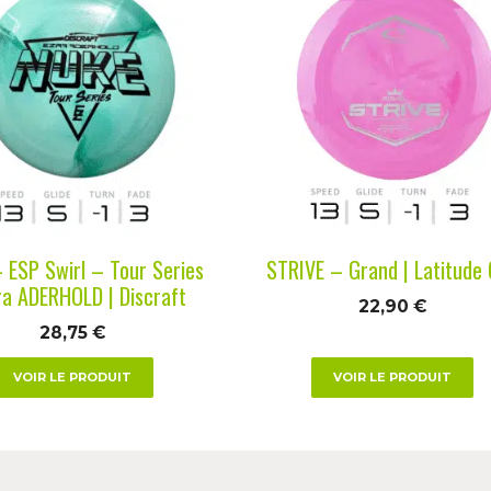
it
produit
a
urs
plusieurs
ions.
variations.
Les
ns
options
nt
peuvent
être
es
choisies
 ESP Swirl – Tour Series
STRIVE – Grand | Latitude
sur
ra ADERHOLD | Discraft
22,90
€
la
28,75
€
page
du
VOIR LE PRODUIT
VOIR LE PRODUIT
it
produit