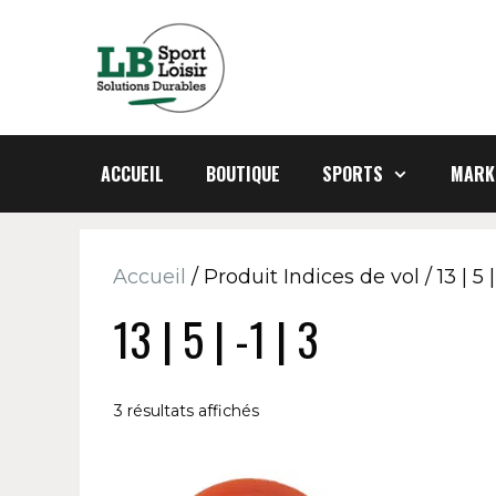
Aller
au
contenu
ACCUEIL
BOUTIQUE
SPORTS
MARK
Accueil
/ Produit Indices de vol / 13 | 5 | 
13 | 5 | -1 | 3
3 résultats affichés
Ce
Ce