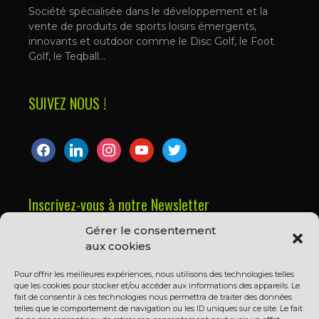
Société spécialisée dans le développement et la
vente de produits de sports loisirs émergents,
innovants et outdoor comme le Disc Golf, le Foot
Golf, le Teqball…
SUIVEZ NOUS !
facebook
linkedin
instagram
youtube
twitter
Inscrivez-vous à notre Newsletter
Gérer le consentement
Prénom ou nom complet
aux cookies
Pour offrir les meilleures expériences, nous utilisons des technologies telles
que les cookies pour stocker et/ou accéder aux informations des appareils. Le
Email
fait de consentir à ces technologies nous permettra de traiter des données
telles que le comportement de navigation ou les ID uniques sur ce site. Le fait