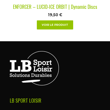
la
ENFORCER – LUCID-ICE ORBIT | Dynamic Discs
page
du
19,50
€
produit
VOIR LE PRODUIT
LB SPORT LOISIR