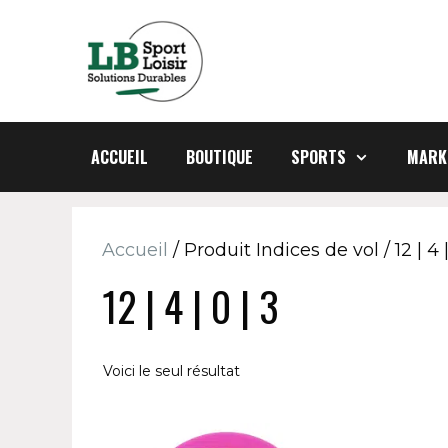
Aller
au
contenu
ACCUEIL
BOUTIQUE
SPORTS
MARK
Accueil
/ Produit Indices de vol / 12 | 4 |
12 | 4 | 0 | 3
Voici le seul résultat
Ce