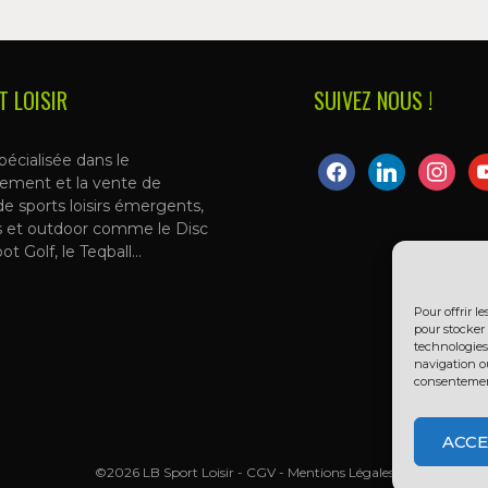
T LOISIR
SUIVEZ NOUS !
pécialisée dans le
facebook
linkedin
instagra
yo
ement et la vente de
de sports loisirs émergents,
s et outdoor comme le Disc
oot Golf, le Teqball…
Pour offrir l
pour stocker 
technologies
navigation ou
consentement 
ACCE
©2026 LB Sport Loisir -
CGV
-
Mentions Légales