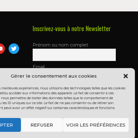
Inscrivez-vous à notre Newsletter
Prénom ou nom complet
m
utube
twitter
Email
Gérer le consentement aux cookies
es meilleures expériences, nous utilisons des technologies telles que les cookies
En continuant, vous acceptez la
et/ou accéder aux informations des appareils. Le fait de consentir à ces
politique de confidentialité
 nous permettra de traiter des données telles que le comportement de
 les ID uniques sur ce site. Le fait de ne pas consentir ou de retirer son
peut avoir un effet négatif sur certaines caractéristiques et fonctions.
PTER
REFUSER
VOIR LES PRÉFÉRENCES