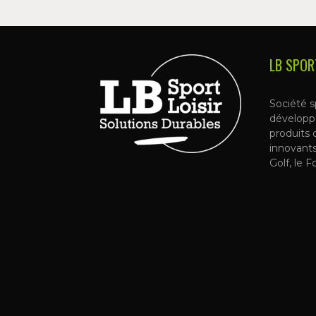
LB SPOR
Société s
développ
produits 
innovant
Golf, le F