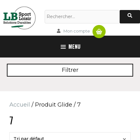
Aller
au
Rechercher :
contenu
Panier
Mon compte
MENU
Filtrer
Accueil
/ Produit Glide / 7
7