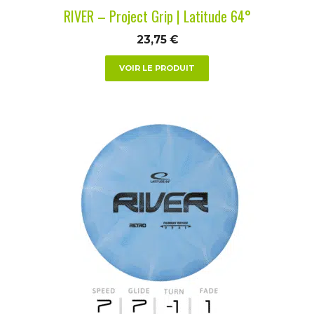
la
RIVER – Project Grip | Latitude 64°
page
du
23,75
€
produit
VOIR LE PRODUIT
Ce
produit
a
plusieurs
variations.
Les
options
peuvent
être
choisies
sur