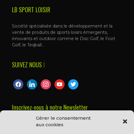
LB SPORT LOISIR
Société spécialisée dans le développement et la
vente de produits de sports loisirs émergents,
innovants et outdoor comme le Disc Golf, le Foot
Golf, le Teqball…
SUIVEZ NOUS !
facebook
linkedin
instagram
youtube
twitter
Inscrivez-vous à notre Newsletter
Gérer le consentement
Prénom ou nom complet
aux cookies