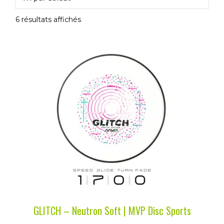
6 résultats affichés
Ce
produit
a
plusieurs
variations.
Les
options
peuvent
être
choisies
sur
la
GLITCH – Neutron Soft | MVP Disc Sports
page