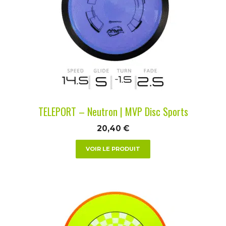
variations.
Les
options
peuvent
être
choisies
sur
la
TELEPORT – Neutron | MVP Disc Sports
page
du
20,40
€
produit
VOIR LE PRODUIT
Ce
produit
a