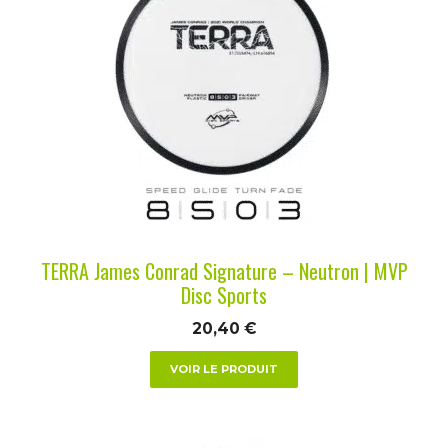
a
plusieurs
variations.
Les
options
peuvent
être
choisies
sur
la
TERRA James Conrad Signature – Neutron | MVP
page
Disc Sports
du
20,40
€
produit
VOIR LE PRODUIT