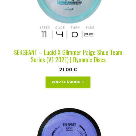
options
peuvent
être
choisies
sur
la
SERGEANT – Lucid-X Glimmer Paige Shue Team
page
Series (V1 2021) | Dynamic Discs
du
21,00
€
produit
VOIR LE PRODUIT
Ce
produit
a
plusieurs