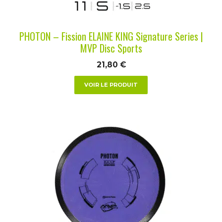
sur
la
PHOTON – Fission ELAINE KING Signature Series |
page
MVP Disc Sports
du
21,80
€
produit
VOIR LE PRODUIT
Ce
produit
a
plusieurs
variations.
Les
options
peuvent