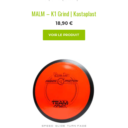
la
MALM – K1 Grind | Kastaplast
page
du
18,90
€
produit
VOIR LE PRODUIT
Ce
produit
a
plusieurs
variations.
Les
options
peuvent
être
choisies