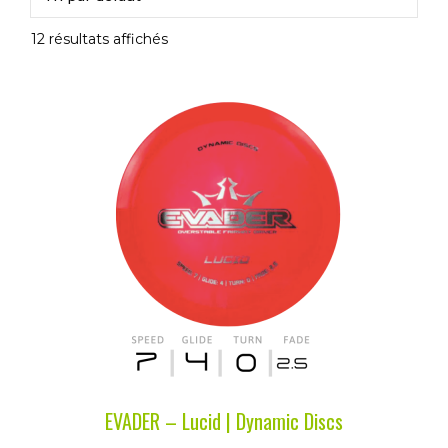
12 résultats affichés
Ce
produit
a
plusieurs
variations.
Les
options
peuvent
être
choisies
sur
la
EVADER – Lucid | Dynamic Discs
page