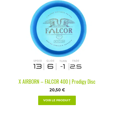
Ce
produit
a
plusieurs
variations.
Les
options
peuvent
être
choisies
sur
la
X AIRBORN – FALCOR 400 | Prodigy Disc
page
du
20,50
€
produit
VOIR LE PRODUIT