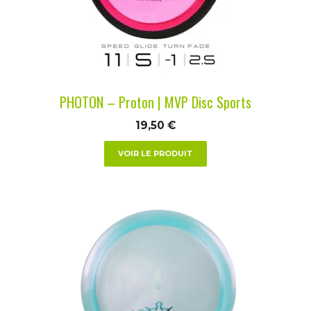
peuvent
être
choisies
sur
la
PHOTON – Proton | MVP Disc Sports
page
du
19,50
€
produit
VOIR LE PRODUIT
Ce
produit
a
plusieurs
variations.
Les