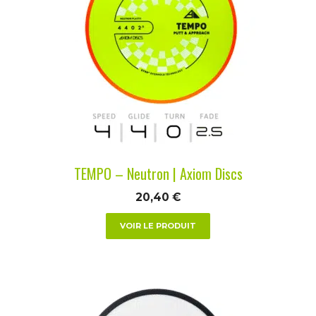
plusieurs
variations.
Les
options
peuvent
être
choisies
sur
la
TEMPO – Neutron | Axiom Discs
page
du
20,40
€
produit
VOIR LE PRODUIT
Ce
produit