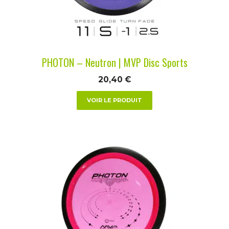
être
choisies
sur
la
PHOTON – Neutron | MVP Disc Sports
page
du
20,40
€
produit
VOIR LE PRODUIT
Ce
produit
a
plusieurs
variations.
Les
options