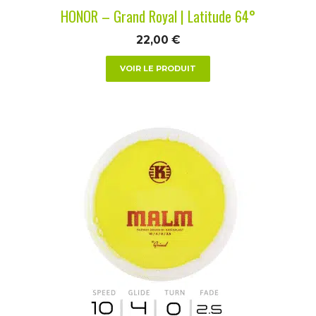
la
HONOR – Grand Royal | Latitude 64°
page
du
22,00
€
produit
VOIR LE PRODUIT
Ce
produit
a
plusieurs
variations.
Les
options
peuvent
être
choisies
sur