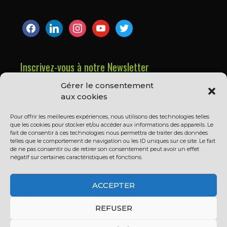
facebook
linkedin
instagram
youtube
twitter
Inscrivez-vous à notre Newsletter
Gérer le consentement
Prénom ou nom complet
aux cookies
Pour offrir les meilleures expériences, nous utilisons des technologies telles
que les cookies pour stocker et/ou accéder aux informations des appareils. Le
Email
fait de consentir à ces technologies nous permettra de traiter des données
telles que le comportement de navigation ou les ID uniques sur ce site. Le fait
de ne pas consentir ou de retirer son consentement peut avoir un effet
négatif sur certaines caractéristiques et fonctions.
En continuant, vous acceptez la politique de
confidentialité
ACCEPTER
REFUSER