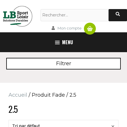
Aller
au
Rechercher :
contenu
Panier
Mon compte
MENU
Filtrer
Accueil
/ Produit Fade / 2.5
2.5