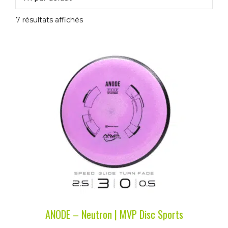
7 résultats affichés
Ce
produit
a
plusieurs
variations.
Les
options
peuvent
être
choisies
sur
la
ANODE – Neutron | MVP Disc Sports
page