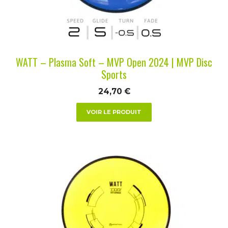
être
choisies
sur
la
WATT – Plasma Soft – MVP Open 2024 | MVP Disc
page
Sports
du
24,70
€
produit
VOIR LE PRODUIT
Ce
produit
a
plusieurs
variations.
Les