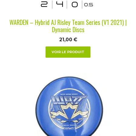
sur
la
WARDEN – Hybrid AJ Risley Team Series (V1 2021) |
page
Dynamic Discs
du
21,00
€
produit
VOIR LE PRODUIT
Ce
produit
a
plusieurs
variations.
Les
options
peuvent