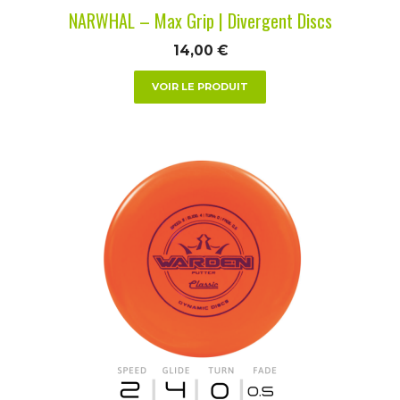
la
NARWHAL – Max Grip | Divergent Discs
page
du
14,00
€
produit
VOIR LE PRODUIT
Ce
produit
a
plusieurs
variations.
Les
options
peuvent
être
choisies
sur