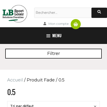
Aller
au
Rechercher :
contenu
Panier
Mon compte
MENU
Filtrer
Accueil
/ Produit Fade / 0.5
0.5