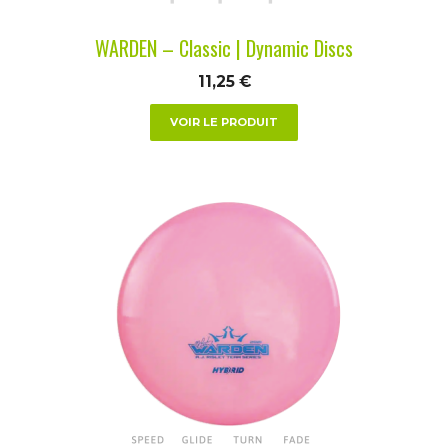
la
WARDEN – Classic | Dynamic Discs
page
du
11,25
€
produit
VOIR LE PRODUIT
Ce
produit
a
plusieurs
variations.
Les
options
peuvent
être
choisies