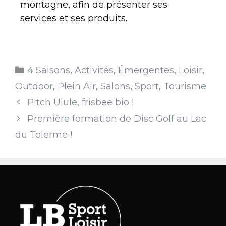
montagne, afin de présenter ses
services et ses produits.
4 Saisons
,
Activités
,
Émergentes
,
Loisir
,
Outdoor
,
Plein Air
,
Salons
,
Sport
,
Tourisme
Pitch Ulule, frisbee bio !
Première formation de Disc Golf au Lac
du Tolerme !