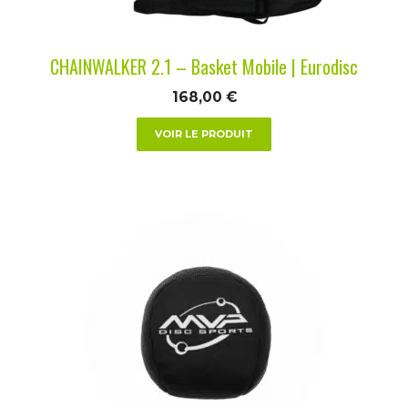
sur
la
CHAINWALKER 2.1 – Basket Mobile | Eurodisc
page
du
168,00
€
produit
VOIR LE PRODUIT
Ce
produit
a
plusieurs
variations.
Les
options
peuvent
être