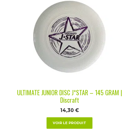
produit
a
plusieurs
variations.
Les
options
peuvent
être
choisies
sur
la
ULTIMATE JUNIOR DISC J*STAR – 145 GRAM |
page
Discraft
du
14,30
€
produit
VOIR LE PRODUIT