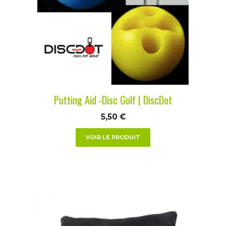
Les
options
peuvent
être
choisies
sur
la
Putting Aid -Disc Golf | DiscDot
page
du
5,50
€
produit
VOIR LE PRODUIT
Ce
produit
a
plusieurs