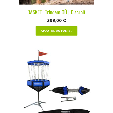
BASKET- Trindem OÜ | Discrait
399,00
€
AJOUTER AU PANIER
Ce
produit
a
plusieurs
variations.
Les
options
peuvent
être
choisies