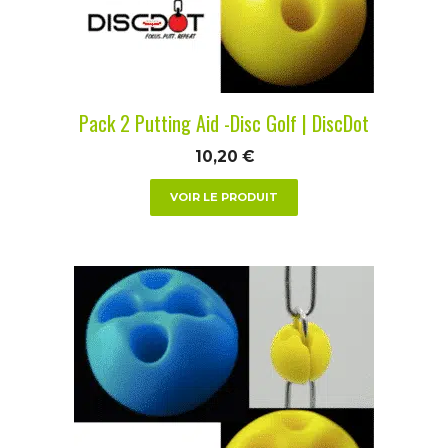
être
choisies
sur
la
Pack 2 Putting Aid -Disc Golf | DiscDot
page
du
10,20
€
produit
VOIR LE PRODUIT
Ce
produit
a
plusieurs
variations.
Les
options