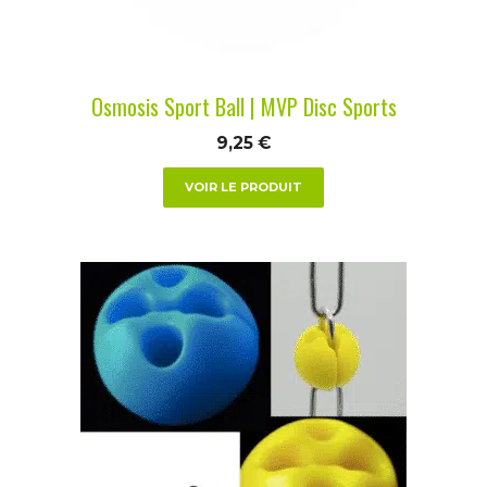
choisies
sur
la
Osmosis Sport Ball | MVP Disc Sports
page
du
9,25
€
produit
VOIR LE PRODUIT
Ce
produit
a
plusieurs
variations.
Les
options
peuvent