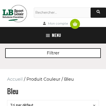
Aller
au
Rechercher :
contenu
Panier
Mon compte
MENU
Filtrer
Accueil
/ Produit Couleur / Bleu
Bleu