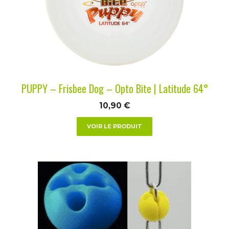
options
peuvent
être
choisies
sur
la
PUPPY – Frisbee Dog – Opto Bite | Latitude 64°
page
du
10,90
€
produit
VOIR LE PRODUIT
Ce
produit
a
plusieurs
variations.