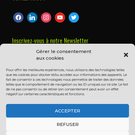
facebook
linkedin
instagram
youtube
twitter
Inscrivez-vous à notre Newsletter
Gérer le consentement
Prénom ou nom complet
aux cookies
Pour offrir les meilleures expériences, nous utilisons des technologies telles
que les cookies pour stocker et/ou accéder aux informations des appareils. Le
Email
fait de consentir à ces technologies nous permettra de traiter des données
telles que le comportement de navigation ou les ID uniques sur ce site. Le fait
de ne pas consentir ou de retirer son consentement peut avoir un effet
négatif sur certaines caractéristiques et fonctions.
En continuant, vous acceptez la politique de
confidentialité
ACCEPTER
REFUSER