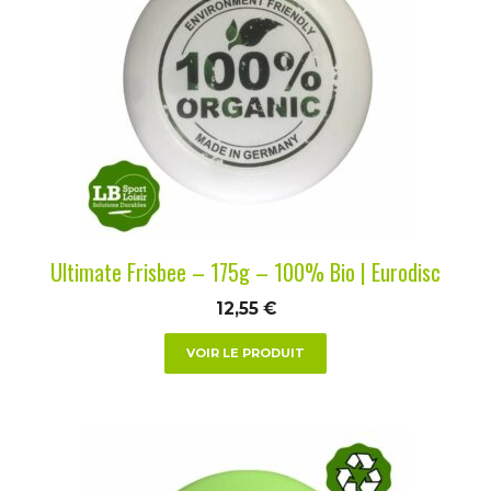
plusieurs
variations.
Les
options
peuvent
être
choisies
sur
la
Ultimate Frisbee – 175g – 100% Bio | Eurodisc
page
du
12,55
€
produit
VOIR LE PRODUIT
Ce
produit