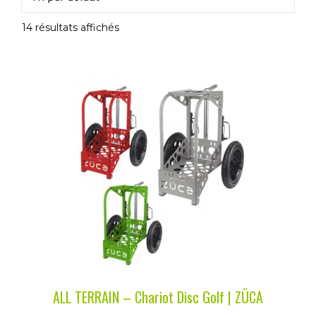
14 résultats affichés
Ce
produit
a
plusieurs
variations.
Les
options
peuvent
être
choisies
sur
la
ALL TERRAIN – Chariot Disc Golf | ZÜCA
page