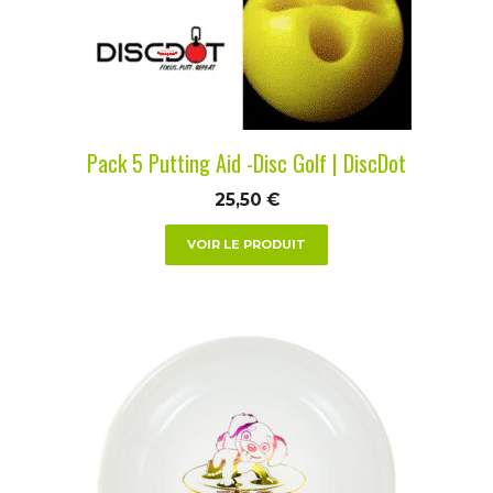
peuvent
être
choisies
sur
la
Pack 5 Putting Aid -Disc Golf | DiscDot
page
du
25,50
€
produit
VOIR LE PRODUIT
Ce
produit
a
plusieurs
variations.
Les