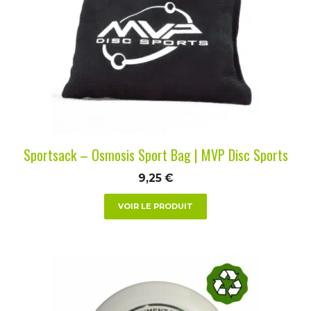
variations.
Les
options
peuvent
être
choisies
sur
la
Sportsack – Osmosis Sport Bag | MVP Disc Sports
page
du
9,25
€
produit
VOIR LE PRODUIT
Ce
produit
a