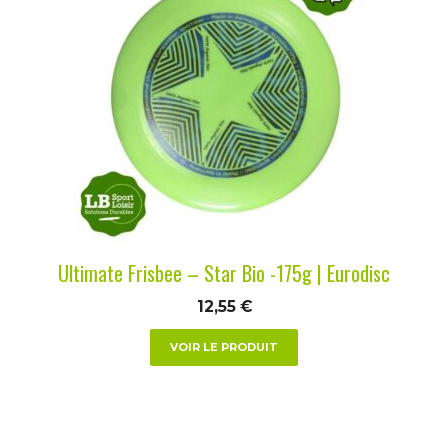
a
plusieurs
variations.
Les
options
peuvent
être
choisies
sur
la
Ultimate Frisbee – Star Bio -175g | Eurodisc
page
du
12,55
€
produit
VOIR LE PRODUIT
Ce