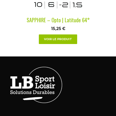
choisies
sur
la
SAPPHIRE – Opto | Latitude 64°
page
du
15,25
€
produit
VOIR LE PRODUIT