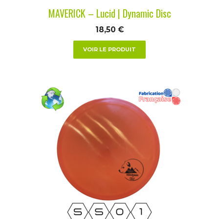
la
MAVERICK – Lucid | Dynamic Disc
page
du
18,50
€
produit
VOIR LE PRODUIT
Ce
produit
a
plusieurs
variations.
Les
options
peuvent
être
choisies