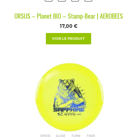
sur
la
ORSUS – Planet BIO – Stamp-Bear | AEROBEES
page
du
17,00
€
produit
VOIR LE PRODUIT
Ce
produit
a
plusieurs
variations.
Les
options
peuvent
être