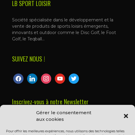
LB SPORT LOISIR
Société spécialisée dans le développement et la
vente de produits de sports loisirs émergents,
innovants et outdoor comme le Disc Golf, le Foot
Golf, le Teqball…
SUIVEZ NOUS !
facebook
linkedin
instagram
youtube
twitter
Inscrivez-vous à notre Newsletter
Gérer le consentement
Prénom ou nom complet
aux cookies
Pour offrir les meilleures expériences, nous utilisons des technologies telles