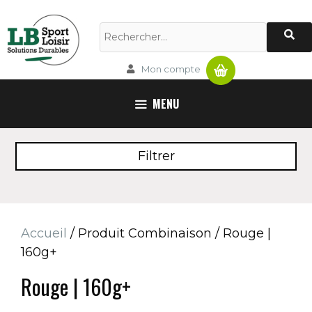
Aller
au
Rechercher :
contenu
Panier
Mon compte
MENU
Filtrer
Accueil
/ Produit Combinaison / Rouge |
160g+
Rouge | 160g+